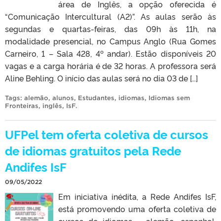
área de Inglês, a opção oferecida é
“Comunicação Intercultural (A2)”. As aulas serão às
segundas e quartas-feiras, das 09h às 11h, na
modalidade presencial, no Campus Anglo (Rua Gomes
Carneiro, 1 – Sala 428, 4º andar). Estão disponíveis 20
vagas e a carga horária é de 32 horas. A professora será
Aline Behling. O início das aulas será no dia 03 de […]
Tags:
alemão
,
alunos
,
Estudantes
,
idiomas
,
Idiomas sem
Fronteiras
,
inglês
,
IsF
.
UFPel tem oferta coletiva de cursos
de idiomas gratuitos pela Rede
Andifes IsF
09/05/2022
Em iniciativa inédita, a Rede Andifes IsF,
está promovendo uma oferta coletiva de
cursos de idiomas – alemão, espanhol,