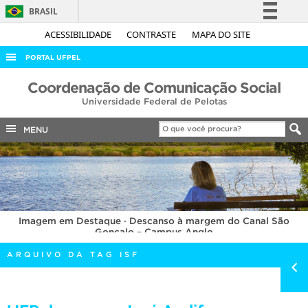
BRASIL
Simplifique!
ACESSIBILIDADE
CONTRASTE
MAPA DO SITE
Comunica BR
PORTAL UFPEL
Participe
ACESSO À INFORMAÇÃO
Coordenação de Comunicação Social
Acesso à informação
Universidade Federal de Pelotas
AUDITORIA
Legislação
COBALTO
MENU
Canais
CONCURSOS
EDITAIS
INTERNACIONAL
Imagem em Destaque · Descanso à margem do Canal São
OUVIDORIA
Gonçalo – Campus Anglo
PORTARIAS
ARQUIVO DA TAG ISF
TELEFONES