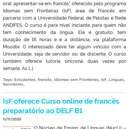
oral: apresentar-se em francês”, oferecido pelo programa
Idiomas sem Fronteiras (IsF), área de Francês, em
parceria com a Universidade Federal de Pelotas e Rede
ANDIFES. O curso é para nível iniciante, para quem não
tem conhecimento da língua. Ele é gratuito, tem
duração de 16 horas e é a distância, via plataforma
Moodle. O interessado deve ter algum vínculo com a
Universidade, seja de servidor ou de discente. O curso
também oferece tutoria síncrona, duas vezes por
semana. As […]
Tags:
Estudantes
,
francês
,
Idiomas sem Fronteiras
,
IsF
,
Línguas
,
Servidores
.
IsF oferece Curso online de francês
preparatório ao DELF B1
11/11/2020
O Núcleo de Ensino de Línguas (NucLi) –