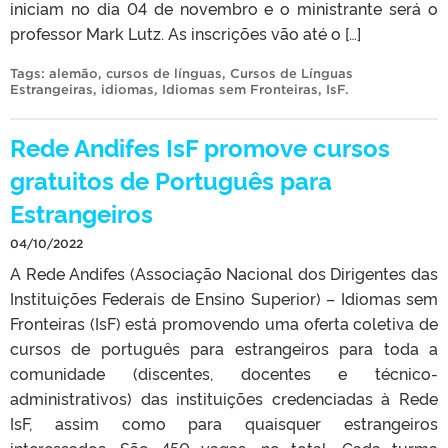
iniciam no dia 04 de novembro e o ministrante será o
professor Mark Lutz. As inscrições vão até o […]
Tags:
alemão
,
cursos de línguas
,
Cursos de Línguas
Estrangeiras
,
idiomas
,
Idiomas sem Fronteiras
,
IsF
.
Rede Andifes IsF promove cursos
gratuitos de Português para
Estrangeiros
04/10/2022
A Rede Andifes (Associação Nacional dos Dirigentes das
Instituições Federais de Ensino Superior) – Idiomas sem
Fronteiras (IsF) está promovendo uma oferta coletiva de
cursos de português para estrangeiros para toda a
comunidade (discentes, docentes e técnico-
administrativos) das instituições credenciadas à Rede
IsF, assim como para quaisquer estrangeiros
interessados. São 450 vagas, no total. Cada turma