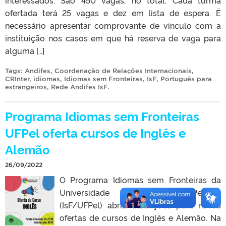
ofertada terá 25 vagas e dez em lista de espera. É
necessário apresentar comprovante de vínculo com a
instituição nos casos em que há reserva de vaga para
alguma […]
Tags:
Andifes
,
Coordenação de Relações Internacionais
,
CRInter
,
idiomas
,
Idiomas sem Fronteiras
,
IsF
,
Português para
estrangeiros
,
Rede Andifes IsF
.
Programa Idiomas sem Fronteiras
UFPel oferta cursos de Inglês e
Alemão
26/09/2022
O Programa Idiomas sem Fronteiras da
Universidade Federal de Pelotas
(IsF/UFPel) abriu inscrições para novas
ofertas de cursos de Inglês e Alemão. Na