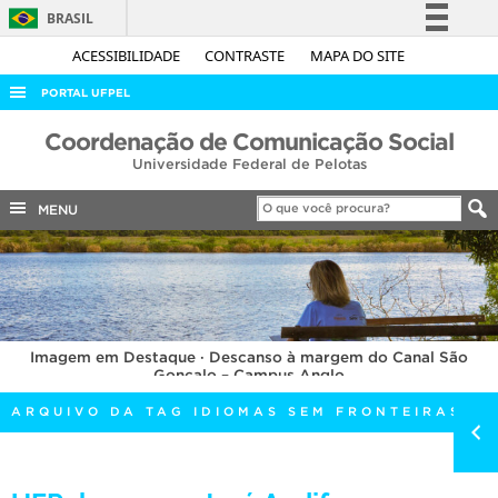
BRASIL
Simplifique!
ACESSIBILIDADE
CONTRASTE
MAPA DO SITE
Comunica BR
PORTAL UFPEL
Participe
ACESSO À INFORMAÇÃO
Coordenação de Comunicação Social
Acesso à informação
Universidade Federal de Pelotas
AUDITORIA
Legislação
COBALTO
MENU
Canais
CONCURSOS
EDITAIS
INTERNACIONAL
Imagem em Destaque · Descanso à margem do Canal São
OUVIDORIA
Gonçalo – Campus Anglo
PORTARIAS
ARQUIVO DA TAG IDIOMAS SEM FRONTEIRAS
TELEFONES