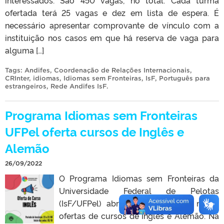
ofertada terá 25 vagas e dez em lista de espera. É
necessário apresentar comprovante de vínculo com a
instituição nos casos em que há reserva de vaga para
alguma […]
Tags:
Andifes
,
Coordenação de Relações Internacionais
,
CRInter
,
idiomas
,
Idiomas sem Fronteiras
,
IsF
,
Português para
estrangeiros
,
Rede Andifes IsF
.
Programa Idiomas sem Fronteiras
UFPel oferta cursos de Inglês e
Alemão
26/09/2022
O Programa Idiomas sem Fronteiras da
Universidade Federal de Pelotas
(IsF/UFPel) abriu inscrições para novas
ofertas de cursos de Inglês e Alemão. Na