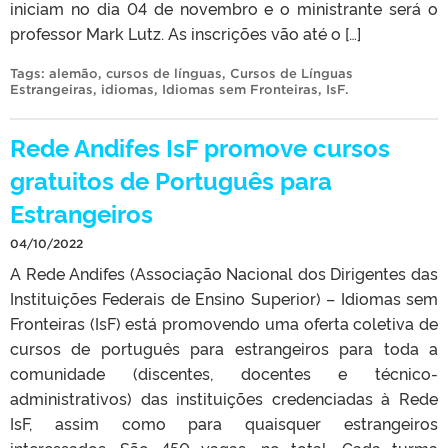
iniciam no dia 04 de novembro e o ministrante será o
professor Mark Lutz. As inscrições vão até o […]
Tags:
alemão
,
cursos de línguas
,
Cursos de Línguas
Estrangeiras
,
idiomas
,
Idiomas sem Fronteiras
,
IsF
.
Rede Andifes IsF promove cursos
gratuitos de Português para
Estrangeiros
04/10/2022
A Rede Andifes (Associação Nacional dos Dirigentes das
Instituições Federais de Ensino Superior) – Idiomas sem
Fronteiras (IsF) está promovendo uma oferta coletiva de
cursos de português para estrangeiros para toda a
comunidade (discentes, docentes e técnico-
administrativos) das instituições credenciadas à Rede
IsF, assim como para quaisquer estrangeiros
interessados. São 450 vagas, no total. Cada turma