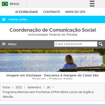
BRASIL
Simplifique!
ACESSIBILIDADE
CONTRASTE
MAPA DO SITE
Comunica BR
PORTAL UFPEL
Participe
ACESSO À INFORMAÇÃO
Coordenação de Comunicação Social
Acesso à informação
Universidade Federal de Pelotas
AUDITORIA
Legislação
COBALTO
MENU
Canais
CONCURSOS
EDITAIS
INTERNACIONAL
Imagem em Destaque · Descanso à margem do Canal São
OUVIDORIA
Gonçalo – Campus Anglo
PORTARIAS
Início
2022
Setembro
26
Programa Idiomas sem Fronteiras UFPel oferta cursos de Inglês e
TELEFONES
Alemão