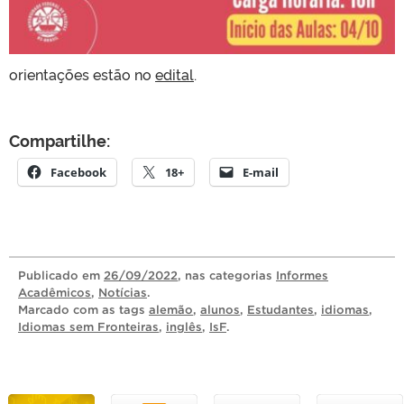
orientações estão no
edital
.
Compartilhe:
Facebook
18+
E-mail
Publicado
em
26/09/2022
, nas categorias
Informes
Acadêmicos
,
Notícias
.
Marcado com as tags
alemão
,
alunos
,
Estudantes
,
idiomas
,
Idiomas sem Fronteiras
,
inglês
,
IsF
.