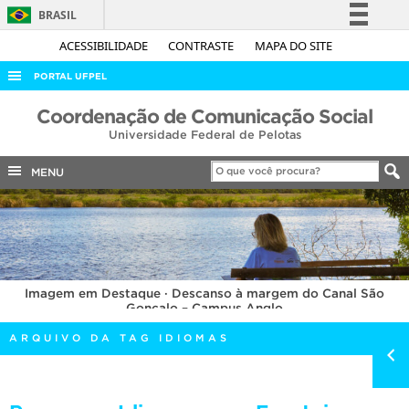
BRASIL
Simplifique!
ACESSIBILIDADE
CONTRASTE
MAPA DO SITE
Comunica BR
PORTAL UFPEL
Participe
ACESSO À INFORMAÇÃO
Coordenação de Comunicação Social
Acesso à informação
Universidade Federal de Pelotas
AUDITORIA
Legislação
COBALTO
MENU
Canais
CONCURSOS
EDITAIS
INTERNACIONAL
Imagem em Destaque · Descanso à margem do Canal São
OUVIDORIA
Gonçalo – Campus Anglo
PORTARIAS
ARQUIVO DA TAG IDIOMAS
TELEFONES