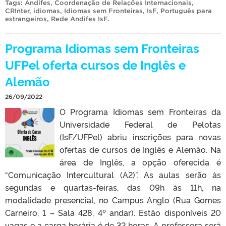
Tags:
Andifes
,
Coordenação de Relações Internacionais
,
CRInter
,
idiomas
,
Idiomas sem Fronteiras
,
IsF
,
Português para
estrangeiros
,
Rede Andifes IsF
.
Programa Idiomas sem Fronteiras
UFPel oferta cursos de Inglês e
Alemão
26/09/2022
O Programa Idiomas sem Fronteiras da
Universidade Federal de Pelotas
(IsF/UFPel) abriu inscrições para novas
ofertas de cursos de Inglês e Alemão. Na
área de Inglês, a opção oferecida é
“Comunicação Intercultural (A2)”. As aulas serão às
segundas e quartas-feiras, das 09h às 11h, na
modalidade presencial, no Campus Anglo (Rua Gomes
Carneiro, 1 – Sala 428, 4º andar). Estão disponíveis 20
vagas e a carga horária é de 32 horas. A professora será