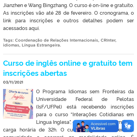
Jianzhen e Wang Bingzhang. O curso é on-line e gratuito.
As inscrições vão até 28 de fevereiro. O cronograma, o
link para inscrições e outros detalhes podem ser
acessados aqui.
Tags:
Coordenação de Relações Internacionais
,
CRInter
,
idiomas
,
Língua Estrangeira
.
Curso de inglês online e gratuito tem
inscrições abertas
03/11/2021
O Programa Idiomas sem Fronteiras da
Universidade Federal de Pelotas
(IsF/UFPel) está recebendo inscrições
para o curso “Interações Cotidianas em
Língua Inglesa”, com início em novembro e
carga horária de 32h. O curso é gratuito, aberto à
comunidade e ocorrerá na modalidade online. É