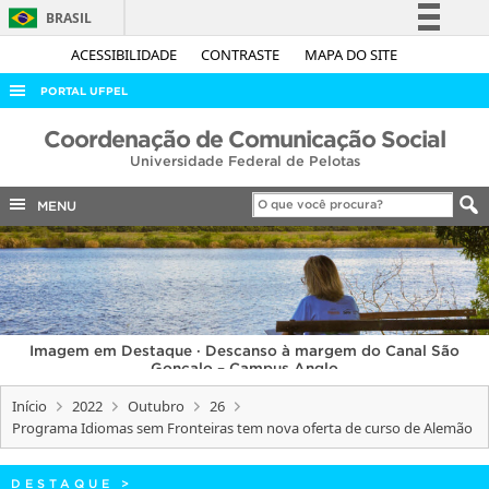
BRASIL
Simplifique!
ACESSIBILIDADE
CONTRASTE
MAPA DO SITE
Comunica BR
PORTAL UFPEL
Participe
ACESSO À INFORMAÇÃO
Coordenação de Comunicação Social
Acesso à informação
Universidade Federal de Pelotas
AUDITORIA
Legislação
COBALTO
MENU
Canais
CONCURSOS
EDITAIS
INTERNACIONAL
Imagem em Destaque · Descanso à margem do Canal São
OUVIDORIA
Gonçalo – Campus Anglo
PORTARIAS
Início
2022
Outubro
26
Programa Idiomas sem Fronteiras tem nova oferta de curso de Alemão
TELEFONES
DESTAQUE
>