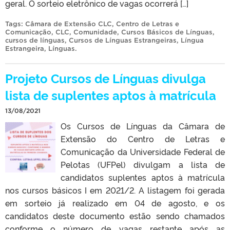
geral. O sorteio eletrônico de vagas ocorrerá […]
Tags:
Câmara de Extensão CLC
,
Centro de Letras e
Comunicação
,
CLC
,
Comunidade
,
Cursos Básicos de Línguas
,
cursos de línguas
,
Cursos de Línguas Estrangeiras
,
Língua
Estrangeira
,
Línguas
.
Projeto Cursos de Línguas divulga
lista de suplentes aptos à matrícula
13/08/2021
Os Cursos de Línguas da Câmara de
Extensão do Centro de Letras e
Comunicação da Universidade Federal de
Pelotas (UFPel) divulgam a lista de
candidatos suplentes aptos à matrícula
nos cursos básicos I em 2021/2. A listagem foi gerada
em sorteio já realizado em 04 de agosto, e os
candidatos deste documento estão sendo chamados
conforme o número de vagas restante após as