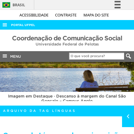
BRASIL
Simplifique!
ACESSIBILIDADE
CONTRASTE
MAPA DO SITE
Comunica BR
PORTAL UFPEL
Participe
ACESSO À INFORMAÇÃO
Coordenação de Comunicação Social
Acesso à informação
Universidade Federal de Pelotas
AUDITORIA
Legislação
COBALTO
MENU
Canais
CONCURSOS
EDITAIS
INTERNACIONAL
Imagem em Destaque · Descanso à margem do Canal São
OUVIDORIA
Gonçalo – Campus Anglo
PORTARIAS
ARQUIVO DA TAG LÍNGUAS
TELEFONES