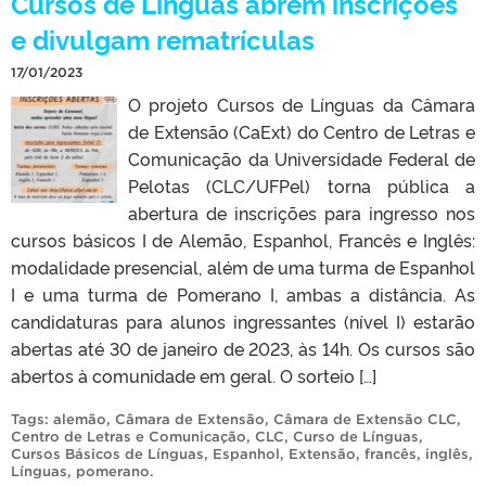
Cursos de Línguas abrem inscrições
e divulgam rematrículas
17/01/2023
O projeto Cursos de Línguas da Câmara
de Extensão (CaExt) do Centro de Letras e
Comunicação da Universidade Federal de
Pelotas (CLC/UFPel) torna pública a
abertura de inscrições para ingresso nos
cursos básicos I de Alemão, Espanhol, Francês e Inglês:
modalidade presencial, além de uma turma de Espanhol
I e uma turma de Pomerano I, ambas a distância. As
candidaturas para alunos ingressantes (nível I) estarão
abertas até 30 de janeiro de 2023, às 14h. Os cursos são
abertos à comunidade em geral. O sorteio […]
Tags:
alemão
,
Câmara de Extensão
,
Câmara de Extensão CLC
,
Centro de Letras e Comunicação
,
CLC
,
Curso de Línguas
,
Cursos Básicos de Línguas
,
Espanhol
,
Extensão
,
francês
,
inglês
,
Línguas
,
pomerano
.