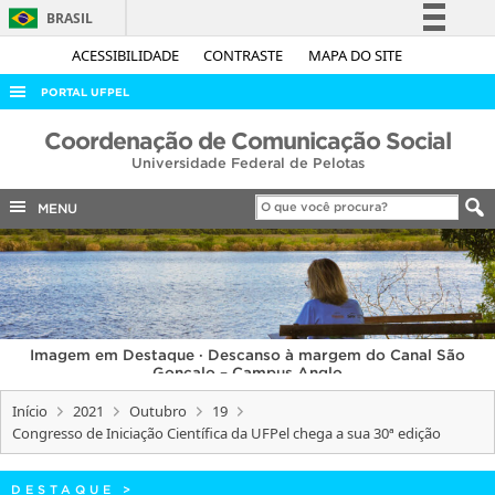
BRASIL
Simplifique!
ACESSIBILIDADE
CONTRASTE
MAPA DO SITE
Comunica BR
PORTAL UFPEL
Participe
ACESSO À INFORMAÇÃO
Coordenação de Comunicação Social
Acesso à informação
Universidade Federal de Pelotas
AUDITORIA
Legislação
COBALTO
MENU
Canais
CONCURSOS
EDITAIS
INTERNACIONAL
Imagem em Destaque · Descanso à margem do Canal São
OUVIDORIA
Gonçalo – Campus Anglo
PORTARIAS
Início
2021
Outubro
19
Congresso de Iniciação Científica da UFPel chega a sua 30ª edição
TELEFONES
DESTAQUE
>