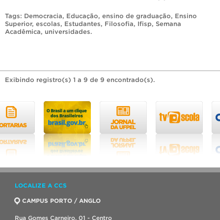
Tags:
Democracia
,
Educação
,
ensino de graduação
,
Ensino
Superior
,
escolas
,
Estudantes
,
Filosofia
,
Ifisp
,
Semana
Acadêmica
,
universidades
.
Exibindo registro(s) 1 a 9 de 9 encontrado(s).
LOCALIZE A CCS
CAMPUS PORTO / ANGLO
Rua Gomes Carneiro, 01 - Centro