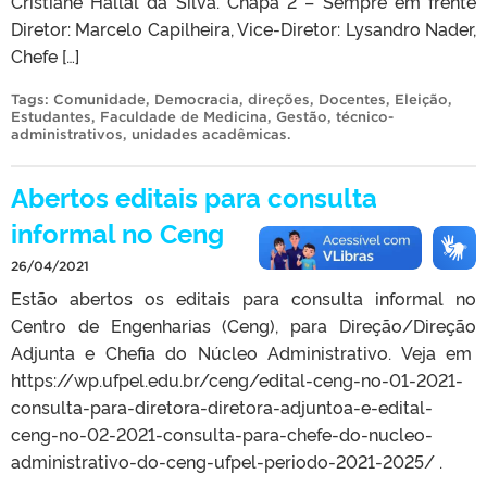
Cristiane Hallal da Silva. Chapa 2 – Sempre em frente
Diretor: Marcelo Capilheira, Vice-Diretor: Lysandro Nader,
Chefe […]
Tags:
Comunidade
,
Democracia
,
direções
,
Docentes
,
Eleição
,
Estudantes
,
Faculdade de Medicina
,
Gestão
,
técnico-
administrativos
,
unidades acadêmicas
.
Abertos editais para consulta
informal no Ceng
26/04/2021
Estão abertos os editais para consulta informal no
Centro de Engenharias (Ceng), para Direção/Direção
Adjunta e Chefia do Núcleo Administrativo. Veja em
https://wp.ufpel.edu.br/ceng/edital-ceng-no-01-2021-
consulta-para-diretora-diretora-adjuntoa-e-edital-
ceng-no-02-2021-consulta-para-chefe-do-nucleo-
administrativo-do-ceng-ufpel-periodo-2021-2025/ .