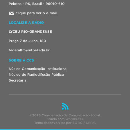
Pelotas - RS, Brasil - 96010-610
clique para ver o e-mail
LOCALIZE A RÁDIO
LYCEU RIO-GRANDENSE
Praça 7 de Julho, 180
federalfm@ufpel.edu.br
SOBRE A CCS
Núcleo Comunicação Institucional
Núcleo de Radiodifusão Pública
Secretaria
©2026 Coordenação de Comunicação Social.
Criado com
WordPress
.
Tema desenvolvido por
SGTIC / UFPel
.