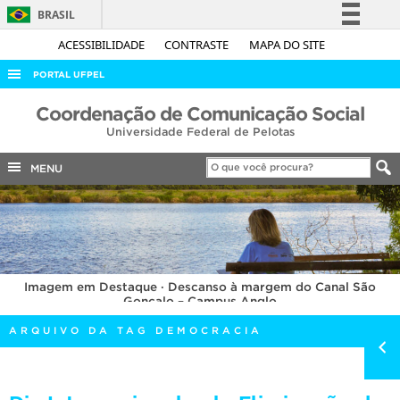
BRASIL
Simplifique!
ACESSIBILIDADE
CONTRASTE
MAPA DO SITE
Comunica BR
PORTAL UFPEL
Participe
ACESSO À INFORMAÇÃO
Coordenação de Comunicação Social
Acesso à informação
Universidade Federal de Pelotas
AUDITORIA
Legislação
COBALTO
MENU
Canais
CONCURSOS
EDITAIS
INTERNACIONAL
Imagem em Destaque · Descanso à margem do Canal São
OUVIDORIA
Gonçalo – Campus Anglo
PORTARIAS
ARQUIVO DA TAG DEMOCRACIA
TELEFONES