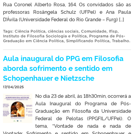
Rua Coronel Alberto Rosa, 164. Os convidados são as
professoras Rosângela Schulz (UFPel) e Ana Paula
D’Ávila (Universidade Federal do Rio Grande – Furg) […]
Tags:
Ciência Política
,
ciências sociais
,
Comunidade
,
Ifisp
,
Instituto de Filosofia Sociologia e Política
,
Programa de Pós-
Graduação em Ciência Política
,
Simplificando Política
,
Trabalho
.
Aula inaugural do PPG em Filosofia
aborda sofrimento e sentido em
Schopenhauer e Nietzsche
17/04/2025
No dia 23 de abril, às 18h30min, ocorrerá a
Aula Inaugural do Programa de Pós-
Graduação em Filosofia da Universidade
Federal de Pelotas (PPGFIL/UFPel). O
tema, “Vontade de nada e nada de
Vontade: Sofrimento e sentido em Schopenhauer e