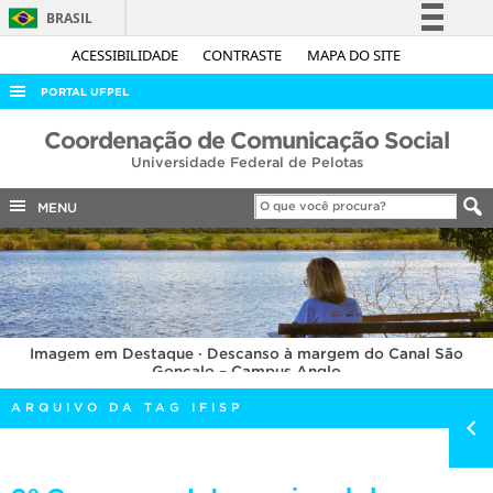
BRASIL
Simplifique!
ACESSIBILIDADE
CONTRASTE
MAPA DO SITE
Comunica BR
PORTAL UFPEL
Participe
ACESSO À INFORMAÇÃO
Coordenação de Comunicação Social
Acesso à informação
Universidade Federal de Pelotas
AUDITORIA
Legislação
COBALTO
MENU
Canais
CONCURSOS
EDITAIS
INTERNACIONAL
Imagem em Destaque · Descanso à margem do Canal São
OUVIDORIA
Gonçalo – Campus Anglo
PORTARIAS
ARQUIVO DA TAG IFISP
TELEFONES