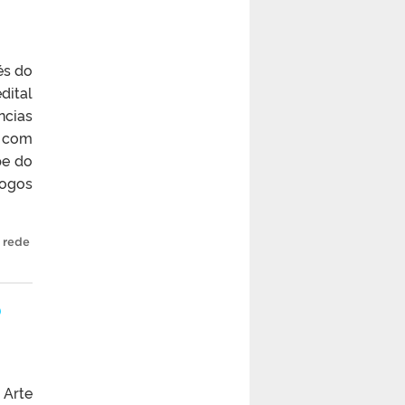
és do
dital
ncias
, com
pe do
logos
,
rede
o
 Arte