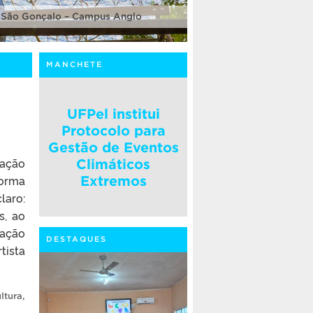
 São Gonçalo – Campus Anglo
MANCHETE
UFPel institui
Protocolo para
Gestão de Eventos
zação
Climáticos
forma
Extremos
laro:
s, ao
pação
DESTAQUES
tista
ltura
,