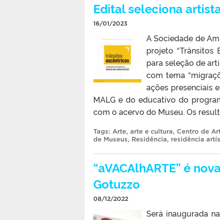
Edital seleciona artis
16/01/2023
A Sociedade de Am
projeto “Trânsitos
para seleção de arti
com tema “migraçõe
ações presenciais 
MALG e do educativo do programa
com o acervo do Museu. Os result
Tags:
Arte
,
arte e cultura
,
Centro de Ar
de Museus
,
Residência
,
residência artís
“aVACAlhARTE” é nova
Gotuzzo
08/12/2022
Será inaugurada na