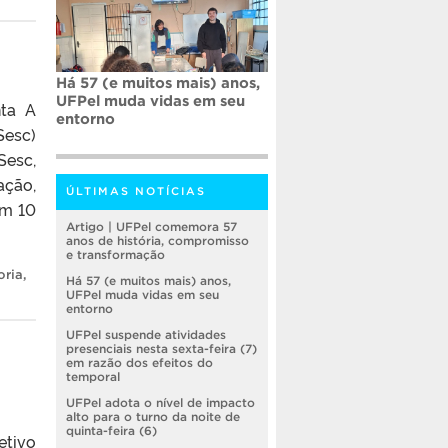
Há 57 (e muitos mais) anos,
UFPel muda vidas em seu
nta A
entorno
Sesc)
Sesc,
ação,
ÚLTIMAS NOTÍCIAS
em 10
Artigo | UFPel comemora 57
anos de história, compromisso
e transformação
oria
,
Há 57 (e muitos mais) anos,
UFPel muda vidas em seu
entorno
UFPel suspende atividades
presenciais nesta sexta-feira (7)
em razão dos efeitos do
temporal
UFPel adota o nível de impacto
alto para o turno da noite de
quinta-feira (6)
etivo