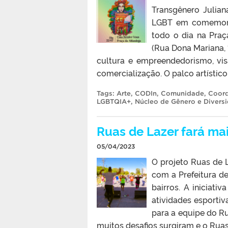
Transgênero Julian
LGBT em comemoraç
todo o dia na Praç
(Rua Dona Mariana, 
cultura e empreendedorismo, vis
comercialização. O palco artístic
Tags:
Arte
,
CODIn
,
Comunidade
,
Coord
LGBTQIA+
,
Núcleo de Gênero e Divers
Ruas de Lazer fará ma
05/04/2023
O projeto Ruas de 
com a Prefeitura de
bairros. A iniciati
atividades esportiv
para a equipe do Ru
muitos desafios surgiram e o Ruas