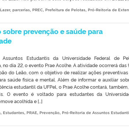
Lazer
,
parcerias
,
PREC
,
Prefeitura de Pelotas
,
Pró-Reitoria de Exte
 sobre prevenção e saúde para
dade
 Assuntos Estudantis da Universidade Federal de Pe
, no dia 22, o evento Prae Acolhe. A atividade ocorrerá das 
ão do Leão, com o objetivo de realizar ações preventiva
ra saúde física e mental. Além de informar e auxiliar sob
tência estudantil da UFPel, o Prae Acolhe contará, também
ais. O evento é voltado para estudantes da Universid
move acolhida e […]
a
,
Estudantes
,
PRAE
,
Prevenção
,
Pró-Reitoria de Assuntos Estudant