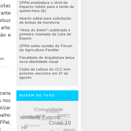
UFPel estabelece o nível de
lotas
impacto médio para a tarde de
quinta-feira (6)
rante
Aberto edital para solicitação
 Vous
de bolsas de monitoria
arte,
“Nota do Enem”: publicada a
ção e
primeira chamada da Lista de
Espera
UFPel sedia reunião do Fórum
da Agricultura Familiar
Faculdade de Arquitetura lança
us
.
nova identidade visual
Clube de Leitura do CLC tem
próximo encontro em 27 de
agosto
ceria
NUVEM DE TAGS
s nos
lizar
balho
FPel,
]