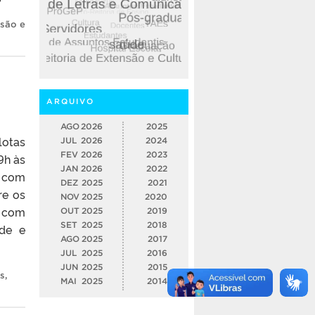
nsão e
ARQUIVO
AGO
2026
2025
lotas
JUL
2026
2024
FEV
2026
2023
9h às
JAN
2026
2022
s com
DEZ
2025
2021
re os
NOV
2025
2020
, com
OUT
2025
2019
SET
2025
2018
ade e
AGO
2025
2017
JUL
2025
2016
JUN
2025
2015
is
,
MAI
2025
2014