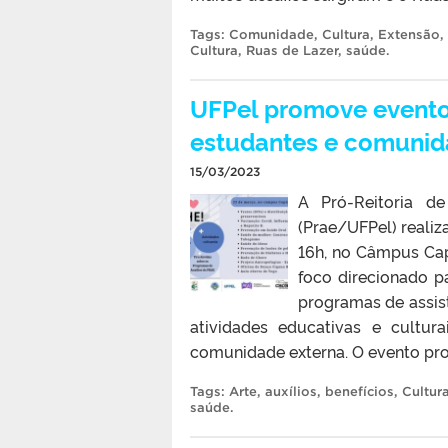
Tags:
Comunidade
,
Cultura
,
Extensão
,
Cultura
,
Ruas de Lazer
,
saúde
.
UFPel promove evento
estudantes e comuni
15/03/2023
A Pró-Reitoria de
(Prae/UFPel) realiza
16h, no Câmpus Cap
foco direcionado pa
programas de assis
atividades educativas e cultur
comunidade externa. O evento pro
Tags:
Arte
,
auxílios
,
benefícios
,
Cultur
saúde
.