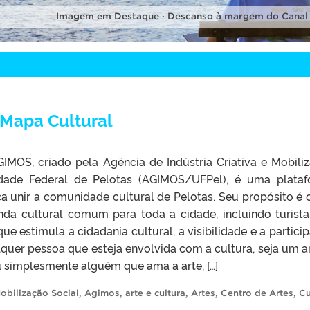
Imagem em Destaque · Descanso à margem do Canal
 Mapa Cultural
IMOS, criado pela Agência de Indústria Criativa e Mobili
idade Federal de Pelotas (AGIMOS/UFPel), é uma plata
 unir a comunidade cultural de Pelotas. Seu propósito é c
da cultural comum para toda a cidade, incluindo turista
estimula a cidadania cultural, a visibilidade e a partici
alquer pessoa que esteja envolvida com a cultura, seja um ar
u simplesmente alguém que ama a arte, […]
Mobilização Social
,
Agimos
,
arte e cultura
,
Artes
,
Centro de Artes
,
Cu