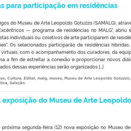
tas para participação em residências
igos do Museu de Arte Leopoldo Gotuzzo (SAMALG), atrav
 Excêntricos — programa de residências no MALG”, abriu e
stas individuais ou coletivos de arte participarem de residê
s”. Os selecionados participarão de residências híbridas
e virtuais, com o acompanhamento dos curadores, da equi
 a fim de estreitar a conexão e proporcionar novos diá
ados dessas experiências serão organizados […]
tes
,
Cultura
,
Edital
,
malg
,
museu
,
Museu de Arte Leopoldo Gotuzzo
tica
,
Seleção
.
 exposição do Museu de Arte Leopold
 próxima segunda-feira (12) nova exposição no Museu de