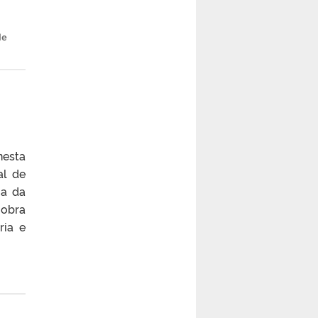
de
nesta
al de
ia da
 obra
ria e