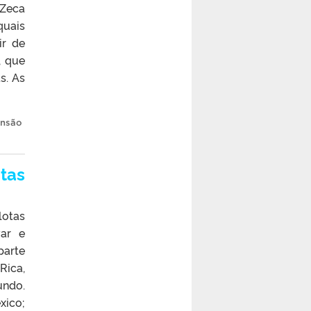
 Zeca
quais
ir de
, que
s. As
ensão
otas
lotas
var e
parte
Rica,
undo.
xico;