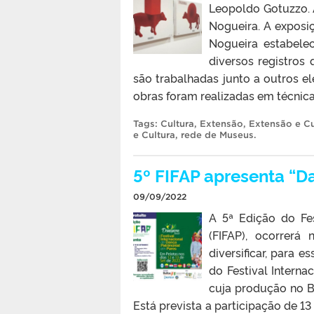
Leopoldo Gotuzzo. 
Nogueira. A exposi
Nogueira estabele
diversos registros
são trabalhadas junto a outros 
obras foram realizadas em técnica
Tags:
Cultura
,
Extensão
,
Extensão e Cu
e Cultura
,
rede de Museus
.
5º FIFAP apresenta “Da
09/09/2022
A 5ª Edição do Fes
(FIFAP), ocorrerá
diversificar, para 
do Festival Intern
cuja produção no Br
Está prevista a participação de 13