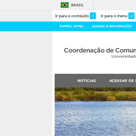
BRASIL
Ir para o conteúdo
1
Ir para o menu
2
PORTAL UFPEL
ACESSO À INFORMAÇÃO
Coordenação de Comuni
Universidad
NOTÍCIAS
ACESSAR OS 