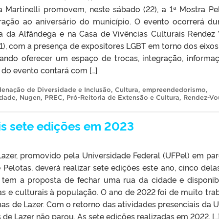
a Martinelli promovem, neste sábado (22), a 1ª Mostra Pe
ão ao aniversário do município. O evento ocorrerá du
a da Alfândega e na Casa de Vivências Culturais Rendez
1), com a presença de expositores LGBT em torno dos eixos 
ando oferecer um espaço de trocas, integração, informa
o do evento contará com […]
enação de Diversidade e Inclusão
,
Cultura
,
empreendedorismo
,
idade
,
Nugen
,
PREC
,
Pró-Reitoria de Extensão e Cultura
,
Rendez-Vo
is sete edições em 2023
Lazer, promovido pela Universidade Federal (UFPel) em par
 Pelotas, deverá realizar sete edições este ano, cinco dela
va tem a proposta de fechar uma rua da cidade e disponibi
as e culturais à população. O ano de 2022 foi de muito tra
as de Lazer. Com o retorno das atividades presenciais da U
 de Lazer não parou. As sete edições realizadas em 2022, […