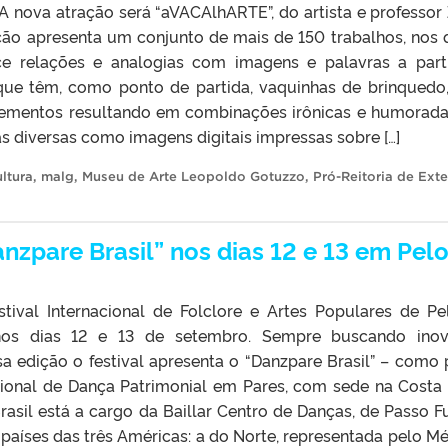
A nova atração será “aVACAlhARTE”, do artista e professor
ção apresenta um conjunto de mais de 150 trabalhos, nos 
ce relações e analogias com imagens e palavras a part
 que têm, como ponto de partida, vaquinhas de brinquedo
elementos resultando em combinações irônicas e humorada
s diversas como imagens digitais impressas sobre […]
ltura
,
malg
,
Museu de Arte Leopoldo Gotuzzo
,
Pró-Reitoria de Ext
nzpare Brasil” nos dias 12 e 13 em Pel
tival Internacional de Folclore e Artes Populares de Pe
 nos dias 12 e 13 de setembro. Sempre buscando ino
essa edição o festival apresenta o “Danzpare Brasil” – como 
acional de Dança Patrimonial em Pares, com sede na Costa 
asil está a cargo da Baillar Centro de Danças, de Passo F
 países das três Américas: a do Norte, representada pelo Mé