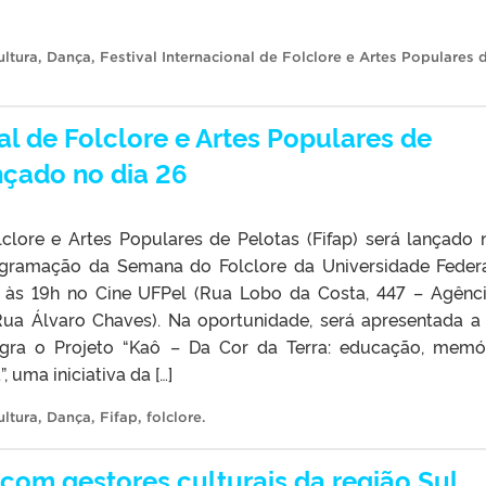
ultura
,
Dança
,
Festival Internacional de Folclore e Artes Populares 
nal de Folclore e Artes Populares de
ançado no dia 26
lclore e Artes Populares de Pelotas (Fifap) será lançado 
programação da Semana do Folclore da Universidade Feder
rá às 19h no Cine UFPel (Rua Lobo da Costa, 447 – Agênc
ua Álvaro Chaves). Na oportunidade, será apresentada a
tegra o Projeto “Kaô – Da Cor da Terra: educação, memó
 uma iniciativa da […]
ultura
,
Dança
,
Fifap
,
folclore
.
om gestores culturais da região Sul