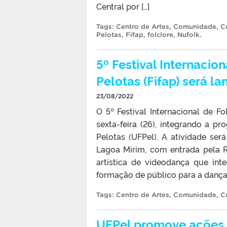
Central por […]
Tags:
Centro de Artes
,
Comunidade
,
C
Pelotas
,
Fifap
,
folclore
,
Nufolk
.
5º Festival Internacio
Pelotas (Fifap) será l
23/08/2022
O 5º Festival Internacional de Fo
sexta-feira (26), integrando a 
Pelotas (UFPel). A atividade se
Lagoa Mirim, com entrada pela R
artística de videodança que in
formação de público para a dança”,
Tags:
Centro de Artes
,
Comunidade
,
C
UFPel promove ações c