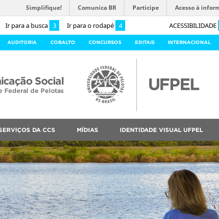
Simplifique!
Comunica BR
Participe
Acesso à infor
Ir para a busca
3
Ir para o rodapé
4
ACESSIBILIDADE
AUDITORIA
COBALTO
CONCURSOS
EDITAIS
INTERNACIONAL
cação Social
e Federal de Pelotas
SERVIÇOS DA CCS
MÍDIAS
IDENTIDADE VISUAL UFPEL