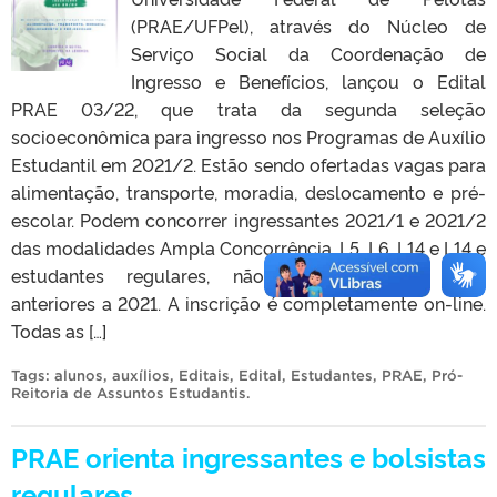
(PRAE/UFPel), através do Núcleo de
Serviço Social da Coordenação de
Ingresso e Benefícios, lançou o Edital
PRAE 03/22, que trata da segunda seleção
socioeconômica para ingresso nos Programas de Auxílio
Estudantil em 2021/2. Estão sendo ofertadas vagas para
alimentação, transporte, moradia, deslocamento e pré-
escolar. Podem concorrer ingressantes 2021/1 e 2021/2
das modalidades Ampla Concorrência, L5, L6, L14 e L14 e
estudantes regulares, não-ingressantes, de anos
anteriores a 2021. A inscrição é completamente on-line.
Todas as […]
Tags:
alunos
,
auxílios
,
Editais
,
Edital
,
Estudantes
,
PRAE
,
Pró-
Reitoria de Assuntos Estudantis
.
PRAE orienta ingressantes e bolsistas
regulares