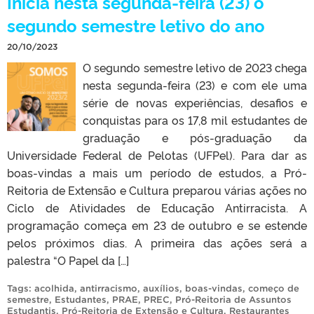
Inicia nesta segunda-feira (23) o
segundo semestre letivo do ano
20/10/2023
O segundo semestre letivo de 2023 chega
nesta segunda-feira (23) e com ele uma
série de novas experiências, desafios e
conquistas para os 17,8 mil estudantes de
graduação e pós-graduação da
Universidade Federal de Pelotas (UFPel). Para dar as
boas-vindas a mais um período de estudos, a Pró-
Reitoria de Extensão e Cultura preparou várias ações no
Ciclo de Atividades de Educação Antirracista. A
programação começa em 23 de outubro e se estende
pelos próximos dias. A primeira das ações será a
palestra “O Papel da […]
Tags:
acolhida
,
antirracismo
,
auxílios
,
boas-vindas
,
começo de
semestre
,
Estudantes
,
PRAE
,
PREC
,
Pró-Reitoria de Assuntos
Estudantis
,
Pró-Reitoria de Extensão e Cultura
,
Restaurantes