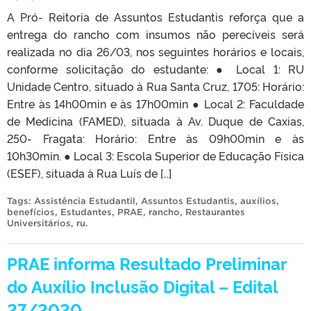
A Pró- Reitoria de Assuntos Estudantis reforça que a
entrega do rancho com insumos não perecíveis será
realizada no dia 26/03, nos seguintes horários e locais,
conforme solicitação do estudante: ● Local 1: RU
Unidade Centro, situado à Rua Santa Cruz, 1705: Horário:
Entre às 14h00min e às 17h00min ● Local 2: Faculdade
de Medicina (FAMED), situada à Av. Duque de Caxias,
250- Fragata: Horário: Entre às 09h00min e às
10h30min. ● Local 3: Escola Superior de Educação Física
(ESEF), situada à Rua Luís de […]
Tags:
Assistência Estudantil
,
Assuntos Estudantis
,
auxílios
,
benefícios
,
Estudantes
,
PRAE
,
rancho
,
Restaurantes
Universitários
,
ru
.
PRAE informa Resultado Preliminar
do Auxílio Inclusão Digital – Edital
27/2020