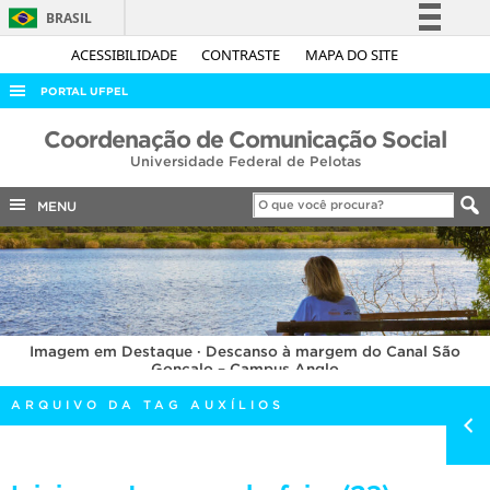
BRASIL
Simplifique!
ACESSIBILIDADE
CONTRASTE
MAPA DO SITE
Comunica BR
PORTAL UFPEL
Participe
ACESSO À INFORMAÇÃO
Coordenação de Comunicação Social
Acesso à informação
Universidade Federal de Pelotas
AUDITORIA
Legislação
COBALTO
MENU
Canais
CONCURSOS
EDITAIS
INTERNACIONAL
Imagem em Destaque · Descanso à margem do Canal São
OUVIDORIA
Gonçalo – Campus Anglo
PORTARIAS
ARQUIVO DA TAG AUXÍLIOS
TELEFONES