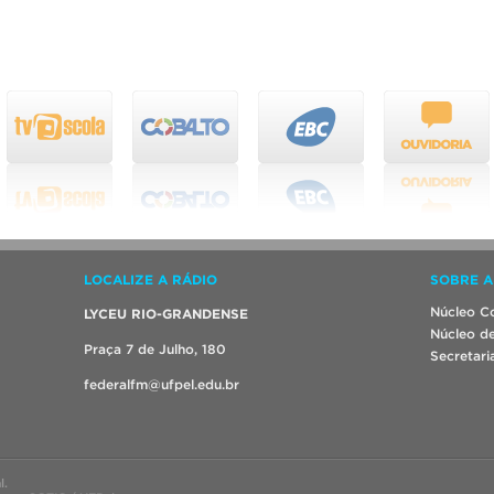
LOCALIZE A RÁDIO
SOBRE A
Núcleo Co
LYCEU RIO-GRANDENSE
Núcleo de
Praça 7 de Julho, 180
Secretari
federalfm@ufpel.edu.br
l.