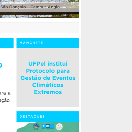
 São Gonçalo – Campus Anglo
MANCHETE
o
UFPel institui
Protocolo para
Gestão de Eventos
Climáticos
Extremos
ara a
ação,
DESTAQUES