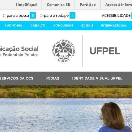
Simplifique!
Comunica BR
Participe
Acesso à infor
Ir para a busca
3
Ir para o rodapé
4
ACESSIBILIDADE
AUDITORIA
COBALTO
CONCURSOS
EDITAIS
INTERNACIONAL
cação Social
e Federal de Pelotas
SERVIÇOS DA CCS
MÍDIAS
IDENTIDADE VISUAL UFPEL