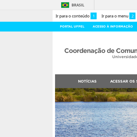
BRASIL
Ir para o conteúdo
1
Ir para o menu
2
PORTAL UFPEL
ACESSO À INFORMAÇÃO
Coordenação de Comuni
Universidad
NOTÍCIAS
ACESSAR OS 