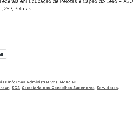
 Federais em Educação de Pelotas e Capão do Leão – ASU
 262, Pelotas.
il
rias
Informes Administrativos
,
Notícias
.
nsun
,
SCS
,
Secretaria dos Conselhos Superiores
,
Servidores
.