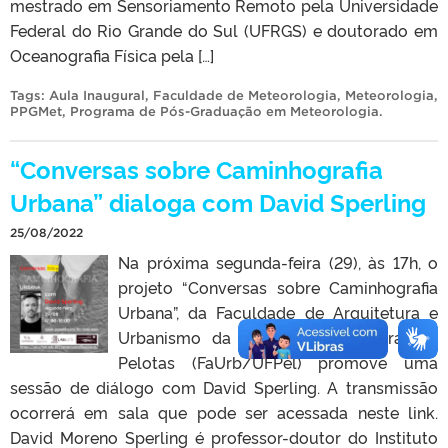
mestrado em Sensoriamento Remoto pela Universidade
Federal do Rio Grande do Sul (UFRGS) e doutorado em
Oceanografia Física pela […]
Tags:
Aula Inaugural
,
Faculdade de Meteorologia
,
Meteorologia
,
PPGMet
,
Programa de Pós-Graduação em Meteorologia
.
“Conversas sobre Caminhografia
Urbana” dialoga com David Sperling
25/08/2022
Na próxima segunda-feira (29), às 17h, o
projeto “Conversas sobre Caminhografia
Urbana”, da Faculdade de Arquitetura e
Urbanismo da Universidade Federal de
Pelotas (FaUrb/UFPel) promove uma
sessão de diálogo com David Sperling. A transmissão
ocorrerá em sala que pode ser acessada neste link.
David Moreno Sperling é professor-doutor do Instituto