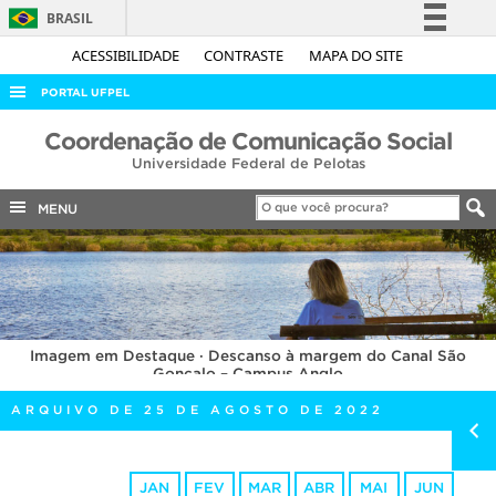
BRASIL
Simplifique!
ACESSIBILIDADE
CONTRASTE
MAPA DO SITE
Comunica BR
PORTAL UFPEL
Participe
ACESSO À INFORMAÇÃO
Coordenação de Comunicação Social
Acesso à informação
Universidade Federal de Pelotas
AUDITORIA
Legislação
COBALTO
MENU
Canais
CONCURSOS
EDITAIS
INTERNACIONAL
Imagem em Destaque · Descanso à margem do Canal São
OUVIDORIA
Gonçalo – Campus Anglo
PORTARIAS
ARQUIVO DE 25 DE AGOSTO DE 2022
TELEFONES
JAN
FEV
MAR
ABR
MAI
JUN