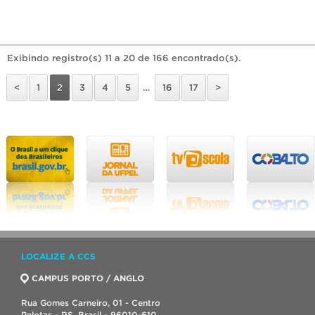
Exibindo registro(s) 11 a 20 de 166 encontrado(s).
<
1
2
3
4
5
…
16
17
>
LOCALIZE A CCS
CAMPUS PORTO / ANGLO
Rua Gomes Carneiro, 01 - Centro
Pelotas - RS, Brasil - 96010-610