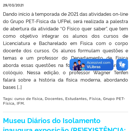
29/03/2021
Dando início à temporada de 2021 das atividades on-line
do Grupo PET-Física da UFPel, será realizada a palestra
de abertura da atividade “O Físico quer saber”, que tem
como objetivo integrar os alunos dos cursos de
Licenciatura e Bacharelado em Física com o corpo
docente dos cursos. Os alunos formulam questões e
temas e um professor do Departamento de Física
aborda essas questões na forma de um seminário ou
colóquio. Nessa edição, o professor Wagner Tenfen
falará sobre a história da física moderna, abordando
bases […]
Tags:
curso de física
,
Docentes
,
Estudantes
,
Física
,
Grupo PET-
Física
,
IFM
.
Museu Diários do Isolamento
inaugura exposição (RE)EXISTÊNCIA: