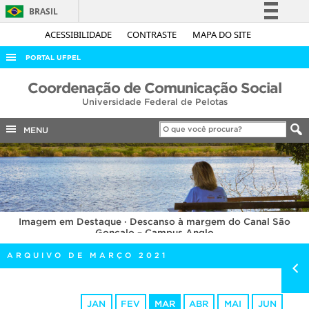
BRASIL
Simplifique!
ACESSIBILIDADE
CONTRASTE
MAPA DO SITE
Comunica BR
PORTAL UFPEL
Participe
ACESSO À INFORMAÇÃO
Coordenação de Comunicação Social
Acesso à informação
Universidade Federal de Pelotas
AUDITORIA
Legislação
COBALTO
MENU
Canais
CONCURSOS
EDITAIS
INTERNACIONAL
Imagem em Destaque · Descanso à margem do Canal São
OUVIDORIA
Gonçalo – Campus Anglo
PORTARIAS
ARQUIVO DE MARÇO 2021
TELEFONES
JAN
FEV
MAR
ABR
MAI
JUN