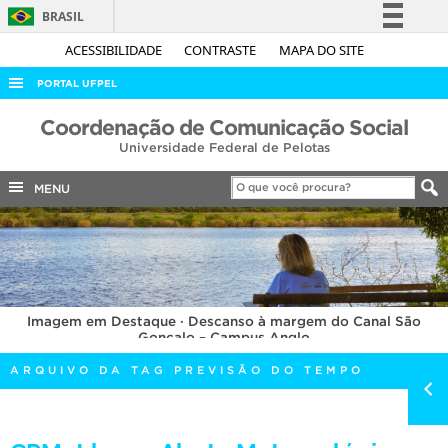
BRASIL
Simplifique!
ACESSIBILIDADE
CONTRASTE
MAPA DO SITE
Comunica BR
PORTAL UFPEL
Participe
ACESSO À INFORMAÇÃO
Coordenação de Comunicação Social
Acesso à informação
Universidade Federal de Pelotas
AUDITORIA
Legislação
COBALTO
MENU
Canais
CONCURSOS
EDITAIS
INTERNACIONAL
Imagem em Destaque · Descanso à margem do Canal São
OUVIDORIA
Gonçalo – Campus Anglo
PORTARIAS
ARQUIVO DA TAG PREVISÃO DO TEMPO
TELEFONES