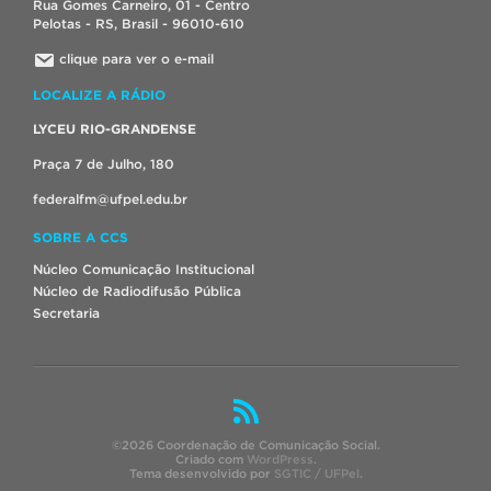
Rua Gomes Carneiro, 01 - Centro
Pelotas - RS, Brasil - 96010-610
clique para ver o e-mail
LOCALIZE A RÁDIO
LYCEU RIO-GRANDENSE
Praça 7 de Julho, 180
federalfm@ufpel.edu.br
SOBRE A CCS
Núcleo Comunicação Institucional
Núcleo de Radiodifusão Pública
Secretaria
©2026 Coordenação de Comunicação Social.
Criado com
WordPress
.
Tema desenvolvido por
SGTIC / UFPel
.