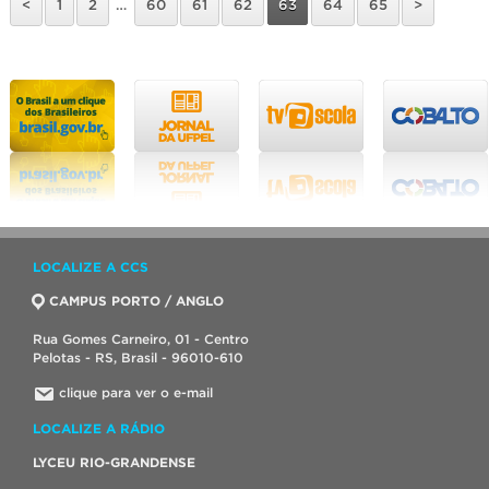
<
1
2
…
60
61
62
63
64
65
>
LOCALIZE A CCS
CAMPUS PORTO / ANGLO
Rua Gomes Carneiro, 01 - Centro
Pelotas - RS, Brasil - 96010-610
clique para ver o e-mail
LOCALIZE A RÁDIO
LYCEU RIO-GRANDENSE