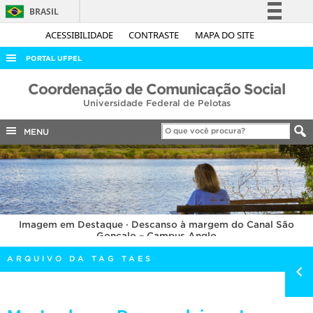
BRASIL
Simplifique!
ACESSIBILIDADE
CONTRASTE
MAPA DO SITE
Comunica BR
PORTAL UFPEL
Participe
ACESSO À INFORMAÇÃO
Coordenação de Comunicação Social
Acesso à informação
Universidade Federal de Pelotas
AUDITORIA
Legislação
COBALTO
MENU
Canais
CONCURSOS
EDITAIS
INTERNACIONAL
Imagem em Destaque · Descanso à margem do Canal São
OUVIDORIA
Gonçalo – Campus Anglo
PORTARIAS
ARQUIVO DA TAG TAES
TELEFONES