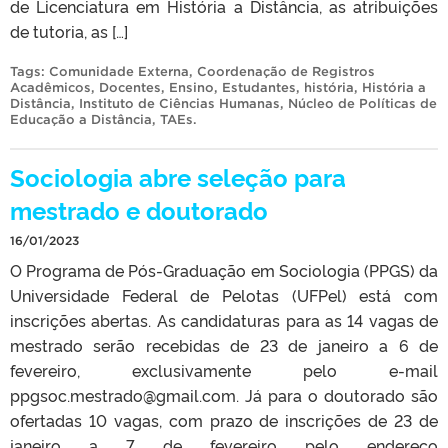
de Licenciatura em História a Distância, as atribuições
de tutoria, as […]
Tags:
Comunidade Externa
,
Coordenação de Registros
Acadêmicos
,
Docentes
,
Ensino
,
Estudantes
,
história
,
História a
Distância
,
Instituto de Ciências Humanas
,
Núcleo de Políticas de
Educação a Distância
,
TAEs
.
Sociologia abre seleção para
mestrado e doutorado
16/01/2023
O Programa de Pós-Graduação em Sociologia (PPGS) da
Universidade Federal de Pelotas (UFPel) está com
inscrições abertas. As candidaturas para as 14 vagas de
mestrado serão recebidas de 23 de janeiro a 6 de
fevereiro, exclusivamente pelo e-mail
ppgsoc.mestrado@gmail.com. Já para o doutorado são
ofertadas 10 vagas, com prazo de inscrições de 23 de
janeiro a 7 de fevereiro pelo endereço