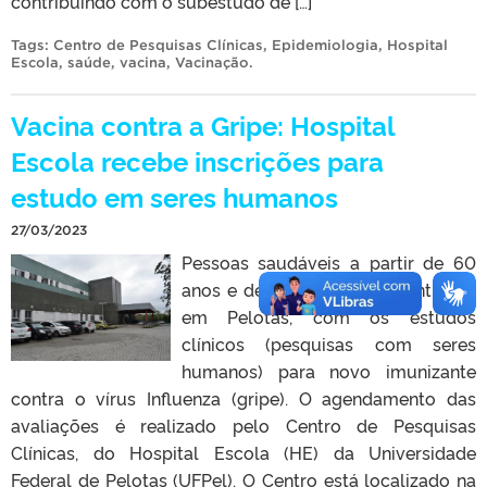
contribuindo com o subestudo de […]
Tags:
Centro de Pesquisas Clínicas
,
Epidemiologia
,
Hospital
Escola
,
saúde
,
vacina
,
Vacinação
.
Vacina contra a Gripe: Hospital
Escola recebe inscrições para
estudo em seres humanos
27/03/2023
Pessoas saudáveis a partir de 60
anos e de 3 a 17 podem contribuir,
em Pelotas, com os estudos
clínicos (pesquisas com seres
humanos) para novo imunizante
contra o vírus Influenza (gripe). O agendamento das
avaliações é realizado pelo Centro de Pesquisas
Clínicas, do Hospital Escola (HE) da Universidade
Federal de Pelotas (UFPel). O Centro está localizado na