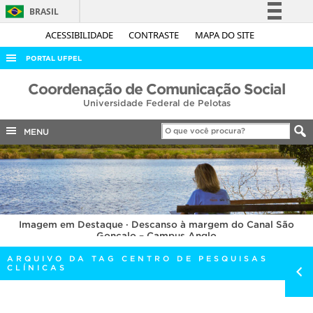
BRASIL
Simplifique!
ACESSIBILIDADE
CONTRASTE
MAPA DO SITE
Comunica BR
PORTAL UFPEL
Participe
ACESSO À INFORMAÇÃO
Coordenação de Comunicação Social
Acesso à informação
Universidade Federal de Pelotas
AUDITORIA
Legislação
COBALTO
MENU
Canais
CONCURSOS
EDITAIS
INTERNACIONAL
Imagem em Destaque · Descanso à margem do Canal São
OUVIDORIA
Gonçalo – Campus Anglo
PORTARIAS
ARQUIVO DA TAG CENTRO DE PESQUISAS
CLÍNICAS
TELEFONES