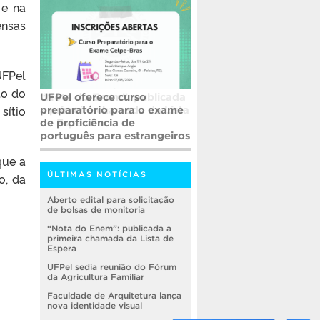
 e na
ensas
UFPel
to do
UFPel oferece curso
sítio
preparatório para o exame
de proficiência de
português para estrangeiros
que a
ÚLTIMAS NOTÍCIAS
o, da
Aberto edital para solicitação
de bolsas de monitoria
“Nota do Enem”: publicada a
primeira chamada da Lista de
Espera
UFPel sedia reunião do Fórum
da Agricultura Familiar
Faculdade de Arquitetura lança
nova identidade visual