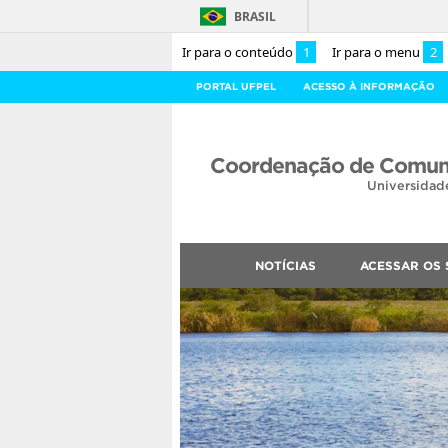
BRASIL
Ir para o conteúdo
1
Ir para o menu
2
PORTAL UFPEL
ACESSO À INFORMAÇÃO
Coordenação de Comuni
Universidad
NOTÍCIAS
ACESSAR OS 