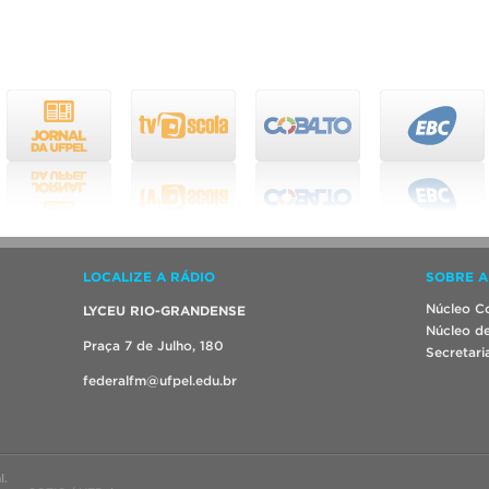
LOCALIZE A RÁDIO
SOBRE A
Núcleo Co
LYCEU RIO-GRANDENSE
Núcleo de
Praça 7 de Julho, 180
Secretari
federalfm@ufpel.edu.br
l.