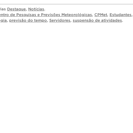
rias
Destaque
,
Notícias
.
ntro de Pesquisas e Previsões Meteorológicas
,
CPMet
,
Estudantes
,
ogia
,
previsão do tempo
,
Servidores
,
suspensão de atividades
.