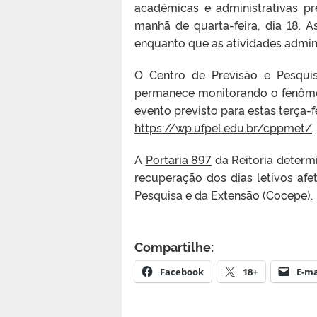
acadêmicas e administrativas pre
manhã de quarta-feira, dia 18. 
enquanto que as atividades admini
O Centro de Previsão e Pesqui
permanece monitorando o fenômen
evento previsto para estas terça-f
https://wp.ufpel.edu.br/cppmet/
.
A
Portaria 897
da Reitoria determ
recuperação dos dias letivos af
Pesquisa e da Extensão (Cocepe).
Compartilhe:
Facebook
18+
E-ma