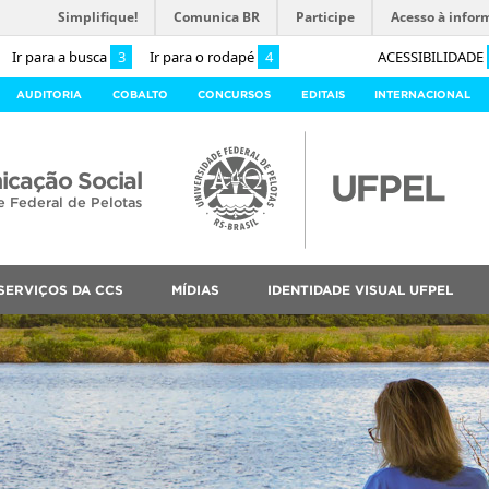
Simplifique!
Comunica BR
Participe
Acesso à infor
Ir para a busca
3
Ir para o rodapé
4
ACESSIBILIDADE
AUDITORIA
COBALTO
CONCURSOS
EDITAIS
INTERNACIONAL
cação Social
e Federal de Pelotas
SERVIÇOS DA CCS
MÍDIAS
IDENTIDADE VISUAL UFPEL