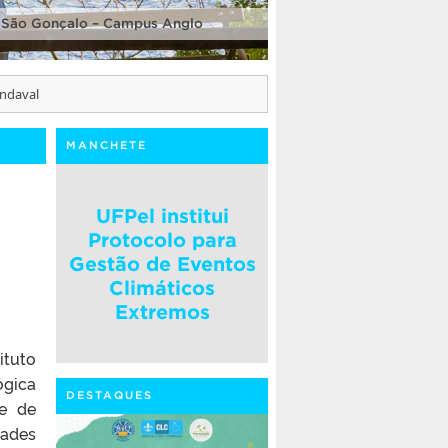
 São Gonçalo – Campus Anglo
endaval
MANCHETE
UFPel institui
Protocolo para
Gestão de Eventos
Climáticos
Extremos
ituto
ógica
DESTAQUES
e de
dades