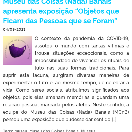
Museu das Coisas (Nada) Banais
apresenta exposição “Objetos que
Ficam das Pessoas que se Foram”
04/09/2023
O contexto da pandemia da COVID-19,
assolou o mundo com tantas vítimas e
trouxe situações excepcionais, como a
impossibilidade de vivenciar os rituais de
luto nas suas formas tradicionais. Para
suprir esta lacuna, surgiram diversas maneiras de
experimentar o luto e, ao mesmo tempo, de celebrar a
vida. Como seres sociais, atribuímos significados aos
objetos, pois eles emanam memórias e guardam uma
relação pessoal marcada pelos afetos. Neste sentido, a
equipe do Museu das Coisas (Nada) Banais (MCnB)
pensou uma exposição que pudesse dar sentido […]
Tags:
museu
,
Museu das Coisas Banais
,
Museus
.