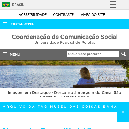
BRASIL
Simplifique!
ACESSIBILIDADE
CONTRASTE
MAPA DO SITE
Comunica BR
PORTAL UFPEL
Participe
ACESSO À INFORMAÇÃO
Coordenação de Comunicação Social
Acesso à informação
Universidade Federal de Pelotas
AUDITORIA
Legislação
COBALTO
MENU
Canais
CONCURSOS
EDITAIS
INTERNACIONAL
Imagem em Destaque · Descanso à margem do Canal São
OUVIDORIA
Gonçalo – Campus Anglo
PORTARIAS
ARQUIVO DA TAG MUSEU DAS COISAS BANAIS
TELEFONES