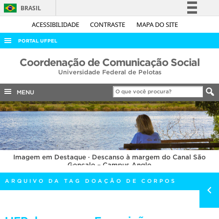
BRASIL
Simplifique!
ACESSIBILIDADE
CONTRASTE
MAPA DO SITE
Comunica BR
PORTAL UFPEL
Participe
ACESSO À INFORMAÇÃO
Coordenação de Comunicação Social
Acesso à informação
Universidade Federal de Pelotas
AUDITORIA
Legislação
COBALTO
MENU
Canais
CONCURSOS
EDITAIS
INTERNACIONAL
Imagem em Destaque · Descanso à margem do Canal São
OUVIDORIA
Gonçalo – Campus Anglo
PORTARIAS
ARQUIVO DA TAG DOAÇÃO DE CORPOS
TELEFONES