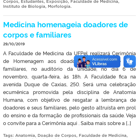
Corpos
,
Estudantes
,
Exposição
,
Faculdade de Medicina
,
Instituto de Biologia
,
Morfologia
.
Medicina homenageia doadores de
corpos e familiares
29/10/2019
A Faculdade de Medicina da UFPel realizará Cerimônia
de Homenagem aos doadores de corpos e seus
familiares, no auditório da unidade, no dia 6 de
novembro, quarta-feira, às 18h. A Faculdade fica na
avenida Duque de Caxias, 250. Será uma celebração
ecumênica promovida pela disciplina de Anatomia
Humana, com objetivo de resgatar a lembrança de
doadores e seus familiares, pelo gesto altruísta em prol
do ensino e da formação de profissionais da saúde. Veja
o convite para a Cerimônia aqui . Saiba mais sobre a […]
Tags:
Anatomia
,
Doação de Corpos
,
Faculdade de Medicina
,