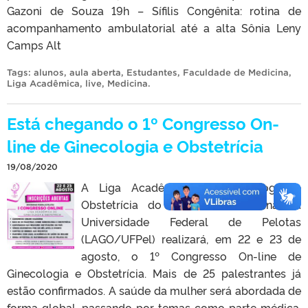
Gazoni de Souza 19h – Sífilis Congênita: rotina de
acompanhamento ambulatorial até a alta Sônia Leny
Camps Alt
Tags:
alunos
,
aula aberta
,
Estudantes
,
Faculdade de Medicina
,
Liga Acadêmica
,
live
,
Medicina
.
Está chegando o 1º Congresso On-
line de Ginecologia e Obstetrícia
19/08/2020
A Liga Acadêmica de Ginecologia e
Obstetrícia do curso de Medicina da
Universidade Federal de Pelotas
(LAGO/UFPel) realizará, em 22 e 23 de
agosto, o 1º Congresso On-line de
Ginecologia e Obstetrícia. Mais de 25 palestrantes já
estão confirmados. A saúde da mulher será abordada de
forma global, passando por temas como parte médica,