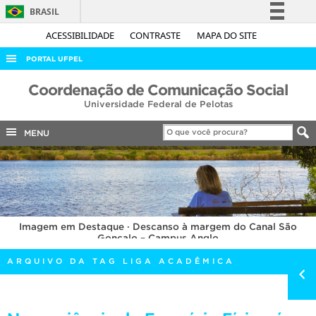
BRASIL
Simplifique!
ACESSIBILIDADE
CONTRASTE
MAPA DO SITE
Comunica BR
PORTAL UFPEL
Participe
ACESSO À INFORMAÇÃO
Coordenação de Comunicação Social
Acesso à informação
Universidade Federal de Pelotas
AUDITORIA
Legislação
COBALTO
MENU
Canais
CONCURSOS
EDITAIS
INTERNACIONAL
Imagem em Destaque · Descanso à margem do Canal São
OUVIDORIA
Gonçalo – Campus Anglo
PORTARIAS
ARQUIVO DA TAG LIGA ACADÊMICA
TELEFONES