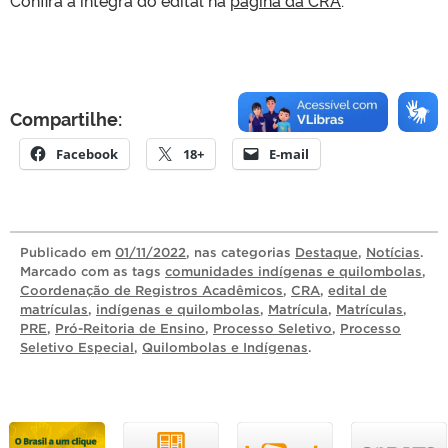
Compartilhe:
Facebook
18+
E-mail
Publicado
em
01/11/2022
, nas categorias
Destaque
,
Notícias
.
Marcado com as tags
comunidades indígenas e quilombolas
,
Coordenação de Registros Acadêmicos
,
CRA
,
edital de
matrículas
,
indígenas e quilombolas
,
Matrícula
,
Matrículas
,
PRE
,
Pró-Reitoria de Ensino
,
Processo Seletivo
,
Processo
Seletivo Especial
,
Quilombolas e Indígenas
.