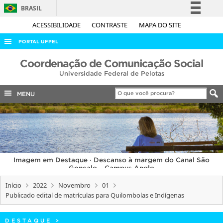
BRASIL
Simplifique!
ACESSIBILIDADE
CONTRASTE
MAPA DO SITE
Comunica BR
PORTAL UFPEL
Participe
ACESSO À INFORMAÇÃO
Coordenação de Comunicação Social
Acesso à informação
Universidade Federal de Pelotas
AUDITORIA
Legislação
COBALTO
MENU
Canais
CONCURSOS
EDITAIS
INTERNACIONAL
Imagem em Destaque · Descanso à margem do Canal São
OUVIDORIA
Gonçalo – Campus Anglo
PORTARIAS
Início
2022
Novembro
01
Publicado edital de matrículas para Quilombolas e Indígenas
TELEFONES
DESTAQUE
>