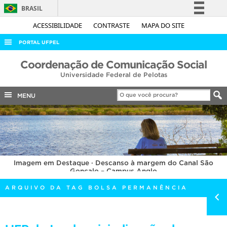
BRASIL
Simplifique!
ACESSIBILIDADE
CONTRASTE
MAPA DO SITE
Comunica BR
PORTAL UFPEL
Participe
ACESSO À INFORMAÇÃO
Coordenação de Comunicação Social
Acesso à informação
Universidade Federal de Pelotas
AUDITORIA
Legislação
COBALTO
MENU
Canais
CONCURSOS
EDITAIS
INTERNACIONAL
Imagem em Destaque · Descanso à margem do Canal São
OUVIDORIA
Gonçalo – Campus Anglo
PORTARIAS
ARQUIVO DA TAG BOLSA PERMANÊNCIA
TELEFONES