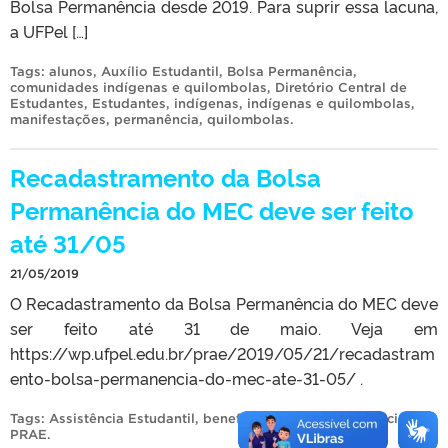
Bolsa Permanência desde 2019. Para suprir essa lacuna,
a UFPel […]
Tags:
alunos
,
Auxílio Estudantil
,
Bolsa Permanência
,
comunidades indígenas e quilombolas
,
Diretório Central de
Estudantes
,
Estudantes
,
indígenas
,
indígenas e quilombolas
,
manifestações
,
permanência
,
quilombolas
.
Recadastramento da Bolsa
Permanência do MEC deve ser feito
até 31/05
21/05/2019
O Recadastramento da Bolsa Permanência do MEC deve
ser feito até 31 de maio. Veja em
https://wp.ufpel.edu.br/prae/2019/05/21/recadastram
ento-bolsa-permanencia-do-mec-ate-31-05/ .
Tags:
Assistência Estudantil
,
benefícios
,
Bolsa Permanência
,
PRAE
.