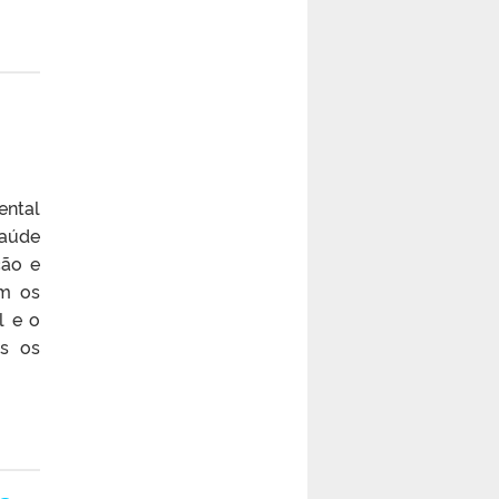
ental
saúde
ção e
om os
l e o
os os