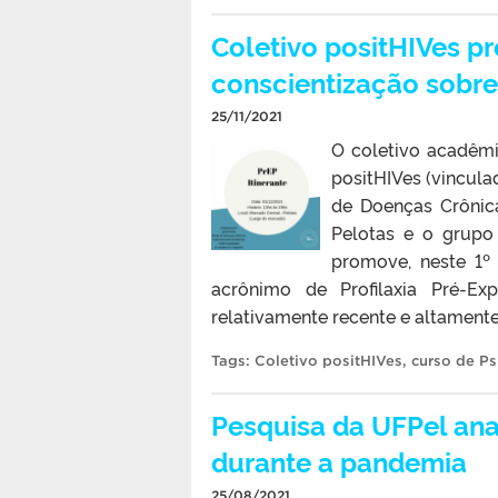
Coletivo positHIVes p
conscientização sobr
25/11/2021
O coletivo acadêmi
positHIVes (vincul
de Doenças Crônica
Pelotas e o grupo
promove, neste 1º 
acrônimo de Profilaxia Pré-E
relativamente recente e altamente 
Tags:
Coletivo positHIVes
,
curso de Ps
Pesquisa da UFPel an
durante a pandemia
25/08/2021