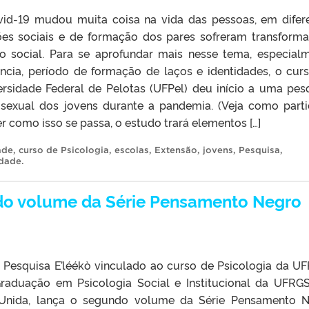
id-19 mudou muita coisa na vida das pessoas, em difer
ões sociais e de formação dos pares sofreram transform
o social. Para se aprofundar mais nesse tema, especial
ncia, período de formação de laços e identidades, o cur
ersidade Federal de Pelotas (UFPel) deu início a uma pes
sexual dos jovens durante a pandemia. (Veja como parti
 como isso se passa, o estudo trará elementos […]
ade
,
curso de Psicologia
,
escolas
,
Extensão
,
jovens
,
Pesquisa
,
idade
.
ndo volume da Série Pensamento Negro
Pesquisa E’léékò vinculado ao curso de Psicologia da UF
aduação em Psicologia Social e Institucional da UFRG
Unida, lança o segundo volume da Série Pensamento 