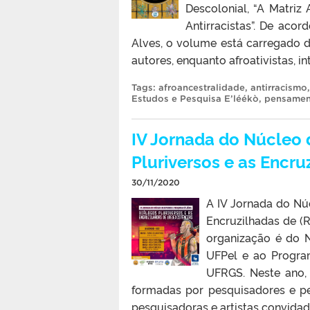
Descolonial, “A Matriz
Antirracistas”. De aco
Alves, o volume está carregado
autores, enquanto afroativistas, i
Tags:
afroancestralidade
,
antirracismo
Estudos e Pesquisa E’léékò
,
pensamen
IV Jornada do Núcleo 
Pluriversos e as Encru
30/11/2020
A IV Jornada do Nú
Encruzilhadas de (R
organização é do 
UFPel e ao Progra
UFRGS. Neste ano,
formadas por pesquisadores e p
pesquisadoras e artistas convidado