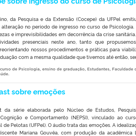
 sobre ingresso do curso de Psicolog
no, da Pesquisa e da Extensão (Cocepe) da UFPel emit
lteração no período de ingresso no curso de Psicologia. 
ezas e imprevisibilidades em decorrência da crise sanitária
tividades presenciais neste ano, tanto que propusem
reorientando nossos procedimentos e práticas para viabili
aduação com a mesma qualidade que tivemos até então, sem
curso de Psicologia
,
ensino de graduação
,
Estudantes
,
Faculdade 
aúde
.
cast sobre emoções
st da série elaborada pelo Núcleo de Estudos, Pesqui
 Cognição e Comportamento (NEPSI), vinculado ao cur
l de Pelotas (UFPel). O áudio trata das emoções. A idealiza
 discente Mariana Gouvêa, com produção da acadêmica 