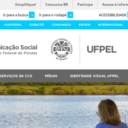
Simplifique!
Comunica BR
Participe
Acesso à infor
Ir para a busca
3
Ir para o rodapé
4
ACESSIBILIDADE
AUDITORIA
COBALTO
CONCURSOS
EDITAIS
INTERNACIONAL
cação Social
e Federal de Pelotas
SERVIÇOS DA CCS
MÍDIAS
IDENTIDADE VISUAL UFPEL