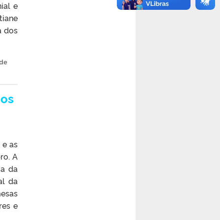
ial e
tiane
a dos
 de
gos
 e as
ro. A
ia da
al da
mesas
res e