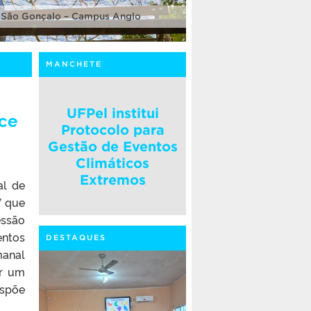
 São Gonçalo – Campus Anglo
MANCHETE
UFPel institui
ece
Protocolo para
Gestão de Eventos
Climáticos
Extremos
al de
” que
essão
entos
DESTAQUES
manal
or um
ispõe