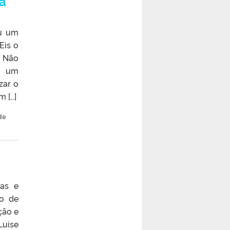
ia
iu um
Eis o
. Não
os um
zar o
 […]
de
sas e
so de
ção e
Luise