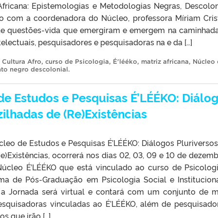
 Africana: Epistemologias e Metodologias Negras, Descolon
rdo com a coordenadora do Núcleo, professora Míriam Cris
 de questões-vida que emergiram e emergem na caminhad
ntelectuais, pesquisadores e pesquisadoras na e da […]
,
Cultura Afro
,
curso de Psicologia
,
É'lééko
,
matriz africana
,
Núcleo
to negro descolonial
.
de Estudos e Pesquisas É’LÉÉKO: Diálo
zilhadas de (Re)Existências
cleo de Estudos e Pesquisas É’LÉÉKO: Diálogos Pluriversos
e)Existências, ocorrerá nos dias 02, 03, 09 e 10 de dezemb
Núcleo É’LÉÉKO que está vinculado ao curso de Psicolog
ma de Pós-Graduação em Psicologia Social e Institucion
 a Jornada será virtual e contará com um conjunto de 
esquisadoras vinculadas ao É’LÉÉKO, além de pesquisado
s que irão […]