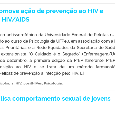
romove ação de prevenção ao HIV e
e HIV/AIDS
co antissorofóbico da Universidade Federal de Pelotas (U
ado ao curso de Psicologia da UFPel), em associação com a
s Prioritárias e a Rede Equidades da Secretaria de Saú
 extensionista “O Cuidado é o Segredo” (Enfermagem/U
de dezembro, a primeira edição da PrEP Itinerante. PrE
xposição ao HIV e se trata de um método farmacoló
eficaz de prevenção à infecção pelo HIV. […]
icologia
,
HIV
,
positHIVes
,
Psicologia
.
alisa comportamento sexual de jovens