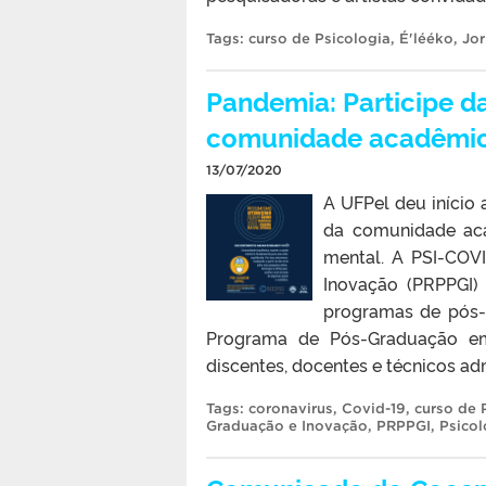
Tags:
curso de Psicologia
,
É'lééko
,
Jo
Pandemia: Participe d
comunidade acadêmi
13/07/2020
A UFPel deu início
da comunidade aca
mental. A PSI-COV
Inovação (PRPPGI)
programas de pós-
Programa de Pós-Graduação em
discentes, docentes e técnicos admi
Tags:
coronavirus
,
Covid-19
,
curso de 
Graduação e Inovação
,
PRPPGI
,
Psicol