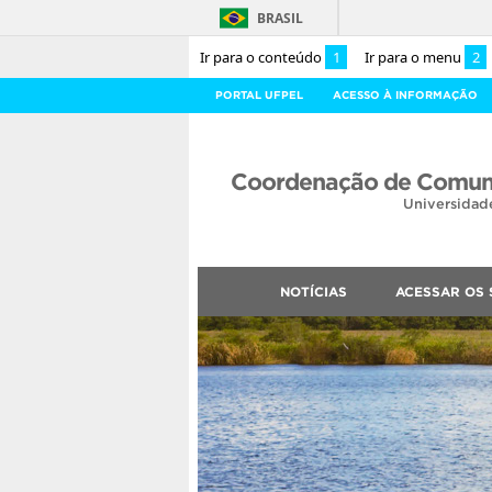
BRASIL
Ir para o conteúdo
1
Ir para o menu
2
PORTAL UFPEL
ACESSO À INFORMAÇÃO
Coordenação de Comuni
Universidad
NOTÍCIAS
ACESSAR OS 