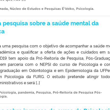
rnada
,
Núcleo de Estudos e Pesquisas É'lééko
,
Psicologia
.
a pesquisa sobre a saúde mental da
ca
 a uma pesquisa com o objetivo de acompanhar a saúde m
dêmica e qualificar a oferta de ações e cuidados em 
ID19 tem apoio da Pró-Reitoria de Pesquisa, Pós-Gradua
 em parceria com o NEPSI do curso de Psicologia e c
graduação em Odontologia e em Epidemiologia da UFPe
 Psicologia da FURG. O estudo pretende atingir tod
nistrativos e será […]
Psicologia
,
pandemia
,
Pesquisa
,
Pró-Reitoria de Pesquisa Pós-
ogia
.