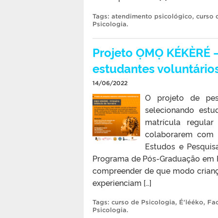
Tags:
atendimento psicológico
,
curso 
Psicologia
.
Projeto ỌMỌ KÉKÈRÉ – 
estudantes voluntário
14/06/2022
O projeto de pes
selecionando estu
matrícula regular
colaborarem com a
Estudos e Pesquis
Programa de Pós-Graduação em Ps
compreender de que modo crianças
experienciam […]
Tags:
curso de Psicologia
,
É'lééko
,
Fac
Psicologia
.