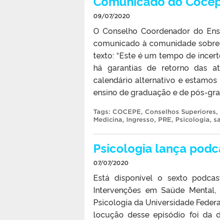
Comunicado do Cocepe
09/07/2020
O Conselho Coordenador do Ensi
comunicado à comunidade sobre a
texto: “Este é um tempo de incert
há garantias de retorno das a
calendário alternativo e estamos 
ensino de graduação e de pós-gr
Tags:
COCEPE
,
Conselhos Superiores
,
Medicina
,
Ingresso
,
PRE
,
Psicologia
,
s
Psicologia lança pod
07/07/2020
Está disponível o sexto podca
Intervenções em Saúde Mental,
Psicologia da Universidade Federa
locução desse episódio foi da