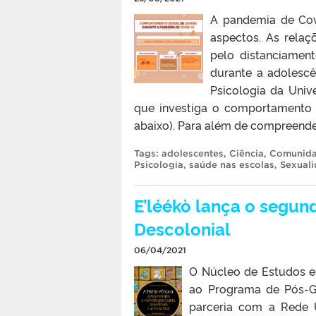
A pandemia de Cov
aspectos. As relaç
pelo distanciament
durante a adolescê
Psicologia da Univ
que investiga o comportamento 
abaixo). Para além de compreender
Tags:
adolescentes
,
Ciência
,
Comunid
Psicologia
,
saúde nas escolas
,
Sexual
E’léékò lança o segu
Descolonial
06/04/2021
O Núcleo de Estudos e 
ao Programa de Pós-Gr
parceria com a Rede 