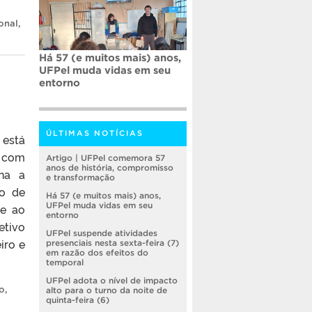
onal
,
Há 57 (e muitos mais) anos,
a
UFPel muda vidas em seu
entorno
ÚLTIMAS NOTÍCIAS
está
, com
Artigo | UFPel comemora 57
anos de história, compromisso
ana a
e transformação
eo de
Há 57 (e muitos mais) anos,
UFPel muda vidas em seu
 e ao
entorno
etivo
UFPel suspende atividades
iro e
presenciais nesta sexta-feira (7)
em razão dos efeitos do
temporal
UFPel adota o nível de impacto
o
,
alto para o turno da noite de
quinta-feira (6)