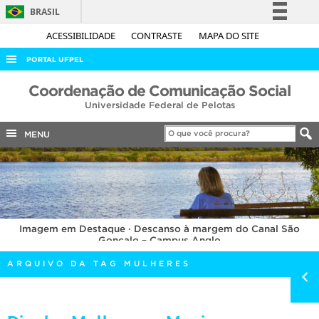
BRASIL
Simplifique!
ACESSIBILIDADE
CONTRASTE
MAPA DO SITE
Comunica BR
PORTAL UFPEL
Participe
ACESSO À INFORMAÇÃO
Coordenação de Comunicação Social
Acesso à informação
Universidade Federal de Pelotas
AUDITORIA
Legislação
COBALTO
MENU
Canais
CONCURSOS
EDITAIS
INTERNACIONAL
Imagem em Destaque · Descanso à margem do Canal São
OUVIDORIA
Gonçalo – Campus Anglo
PORTARIAS
ARQUIVO DA TAG MULHERES
TELEFONES