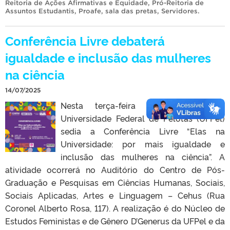
Reitoria de Ações Afirmativas e Equidade
,
Pró-Reitoria de
Assuntos Estudantis
,
Proafe
,
sala das pretas
,
Servidores
.
Conferência Livre debaterá
igualdade e inclusão das mulheres
na ciência
14/07/2025
Nesta terça-feira (15), às 17h, a
Universidade Federal de Pelotas (UFPel)
sedia a Conferência Livre “Elas na
Universidade: por mais igualdade e
inclusão das mulheres na ciência”. A
atividade ocorrerá no Auditório do Centro de Pós-
Graduação e Pesquisas em Ciências Humanas, Sociais,
Sociais Aplicadas, Artes e Linguagem – Cehus (Rua
Coronel Alberto Rosa, 117). A realização é do Núcleo de
Estudos Feministas e de Gênero D’Generus da UFPel e da