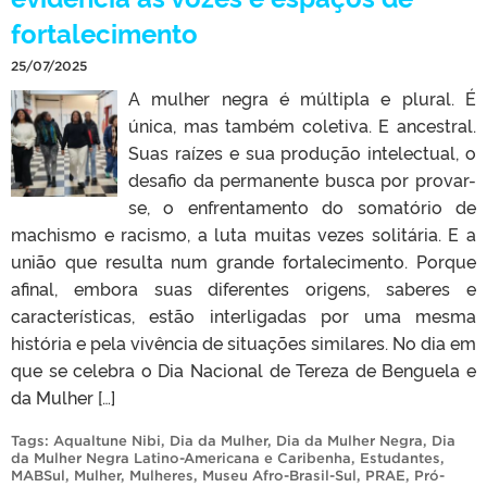
fortalecimento
25/07/2025
A mulher negra é múltipla e plural. É
única, mas também coletiva. E ancestral.
Suas raízes e sua produção intelectual, o
desafio da permanente busca por provar-
se, o enfrentamento do somatório de
machismo e racismo, a luta muitas vezes solitária. E a
união que resulta num grande fortalecimento. Porque
afinal, embora suas diferentes origens, saberes e
características, estão interligadas por uma mesma
história e pela vivência de situações similares. No dia em
que se celebra o Dia Nacional de Tereza de Benguela e
da Mulher […]
Tags:
Aqualtune Nibi
,
Dia da Mulher
,
Dia da Mulher Negra
,
Dia
da Mulher Negra Latino-Americana e Caribenha
,
Estudantes
,
MABSul
,
Mulher
,
Mulheres
,
Museu Afro-Brasil-Sul
,
PRAE
,
Pró-