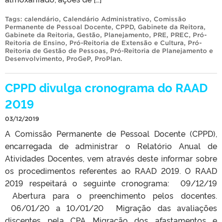
Tags:
calendário
,
Calendário Administrativo
,
Comissão
Permanente de Pessoal Docente
,
CPPD
,
Gabinete da Reitora
,
Gabinete da Reitoria
,
Gestão
,
Planejamento
,
PRE
,
PREC
,
Pró-
Reitoria de Ensino
,
Pró-Reitoria de Extensão e Cultura
,
Pró-
Reitoria de Gestão de Pessoas
,
Pró-Reitoria de Planejamento e
Desenvolvimento
,
ProGeP
,
ProPlan
.
CPPD divulga cronograma do RAAD
2019
03/12/2019
A Comissão Permanente de Pessoal Docente (CPPD),
encarregada de administrar o Relatório Anual de
Atividades Docentes, vem através deste informar sobre
os procedimentos referentes ao RAAD 2019. O RAAD
2019 respeitará o seguinte cronograma: 09/12/19
Abertura para o preenchimento pelos docentes.
06/01/20 a 10/01/20 Migração das avaliações
discentes pela CPA Migração dos afastamentos e