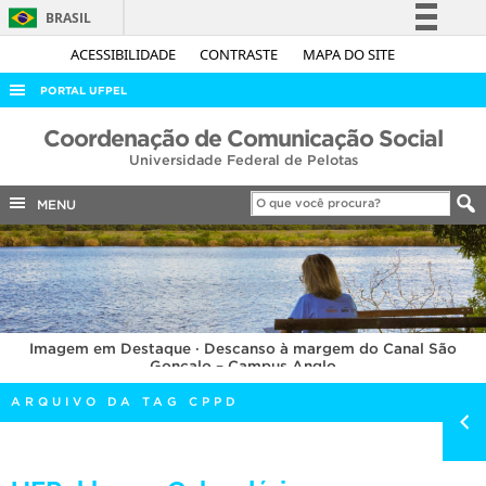
BRASIL
Simplifique!
ACESSIBILIDADE
CONTRASTE
MAPA DO SITE
Comunica BR
PORTAL UFPEL
Participe
ACESSO À INFORMAÇÃO
Coordenação de Comunicação Social
Acesso à informação
Universidade Federal de Pelotas
AUDITORIA
Legislação
COBALTO
MENU
Canais
CONCURSOS
EDITAIS
INTERNACIONAL
Imagem em Destaque · Descanso à margem do Canal São
OUVIDORIA
Gonçalo – Campus Anglo
PORTARIAS
ARQUIVO DA TAG CPPD
TELEFONES