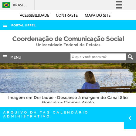
BRASIL
Simplifique!
ACESSIBILIDADE
CONTRASTE
MAPA DO SITE
Comunica BR
PORTAL UFPEL
Participe
ACESSO À INFORMAÇÃO
Coordenação de Comunicação Social
Acesso à informação
Universidade Federal de Pelotas
AUDITORIA
Legislação
COBALTO
MENU
Canais
CONCURSOS
EDITAIS
INTERNACIONAL
Imagem em Destaque · Descanso à margem do Canal São
OUVIDORIA
Gonçalo – Campus Anglo
PORTARIAS
ARQUIVO DA TAG CALENDÁRIO
ADMINISTRATIVO
TELEFONES