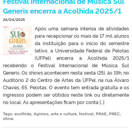
Festival Internacional de Música Sul
Generis encerra a Acolhida 2025/1
24/04/2025
Após uma semana intensa de atividades
para recepcionar os mais de 17 mil alunos
da instituição para o início do semestre
letivo, a Universidade Federal de Pelotas
(UFPel) encerra a Acolhida 2025/1
recebendo o Festival Internacional de Música Sul
Generis. Os shows acontecem nesta sexta (25), às 19h, no
Auditório 2 do Centro de Artes da UFPel, na rua Álvaro
Chaves, 65, Pelotas. O evento tem entrada gratuita e os
ingressos podem ser obtidos neste link ou diretamente
no local. As apresentações ficam por conta […]
Tags:
acolhida
,
Agimos
,
arte e cultura
,
festival
,
PRAE
,
PREC
,
show
.