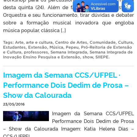
desta quinta (24). Além de falar sobre a proposta da
Orquestra e seu funcionamento, tirar dúvidas e debater
sobre a formação musical inovadora que engloba
música popular, clássica […]
Tags:
Arte
,
arte e cultura
,
Centro de Artes
,
Comunidade
,
Cultura
,
Estudantes
,
Extensão
,
Música
,
Pepeu
,
Pró-Reitoria de Extensão
e Cultura
,
professores
,
Semana Integrada
,
Semana Integrada de
Inovação Ensino Pesquisa e Extensão
,
show
,
SIIEPE
.
Imagem da Semana CCS/UFPEL ·
Performance Dois Dedim de Prosa –
Show da Calourada
23/05/2016
Imagem da Semana CCS/UFPEL
Performance Dois Dedim de Prosa
– Show da Calourada Imagem: Katia Helena Dias –
CCS/UFPEL