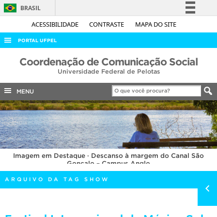
BRASIL
Simplifique!
ACESSIBILIDADE
CONTRASTE
MAPA DO SITE
Comunica BR
PORTAL UFPEL
Participe
ACESSO À INFORMAÇÃO
Coordenação de Comunicação Social
Acesso à informação
Universidade Federal de Pelotas
AUDITORIA
Legislação
COBALTO
MENU
Canais
CONCURSOS
EDITAIS
INTERNACIONAL
Imagem em Destaque · Descanso à margem do Canal São
OUVIDORIA
Gonçalo – Campus Anglo
PORTARIAS
ARQUIVO DA TAG SHOW
TELEFONES