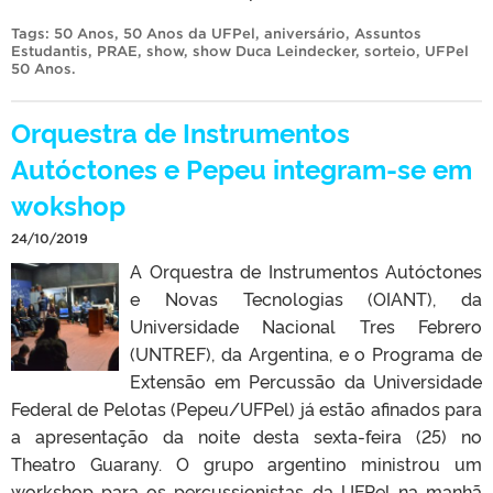
Tags:
50 Anos
,
50 Anos da UFPel
,
aniversário
,
Assuntos
Estudantis
,
PRAE
,
show
,
show Duca Leindecker
,
sorteio
,
UFPel
50 Anos
.
Orquestra de Instrumentos
Autóctones e Pepeu integram-se em
wokshop
24/10/2019
A Orquestra de Instrumentos Autóctones
e Novas Tecnologias (OIANT), da
Universidade Nacional Tres Febrero
(UNTREF), da Argentina, e o Programa de
Extensão em Percussão da Universidade
Federal de Pelotas (Pepeu/UFPel) já estão afinados para
a apresentação da noite desta sexta-feira (25) no
Theatro Guarany. O grupo argentino ministrou um
workshop para os percussionistas da UFPel na manhã