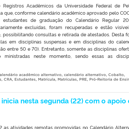
Registros Acadêmicos da Universidade Federal de Pe
ma que, conforme calendário acadêmico aprovado pelo CO
s estudantes de graduação do Calendário Regular 20
rariamente excluídas, foram recuperadas e estão visíve
possibilitando consultas e retirada de atestados. Desta f
las em disciplinas suspensas e em disciplinas do calen
o entre 50 e 70). Entretanto, somente as disciplinas ofer
ão ministradas neste momento, sendo essas as discip
alendário acadêmico alternativo
,
calendário alternativo
,
Cobalto
,
s
,
CRA
,
Estudantes
,
Matrícula
,
Matrículas
,
PRE
,
Pró-Reitoria de Ensi
 inicia nesta segunda (22) com o apoio
 as atividades remotas promovidas no Calendário Altern