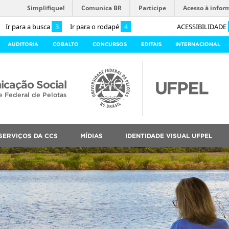
Simplifique!
Comunica BR
Participe
Acesso à infor
Ir para a busca
3
Ir para o rodapé
4
ACESSIBILIDADE
AUDITORIA
COBALTO
CONCURSOS
EDITAIS
INTERNACIONAL
cação Social
e Federal de Pelotas
SERVIÇOS DA CCS
MÍDIAS
IDENTIDADE VISUAL UFPEL