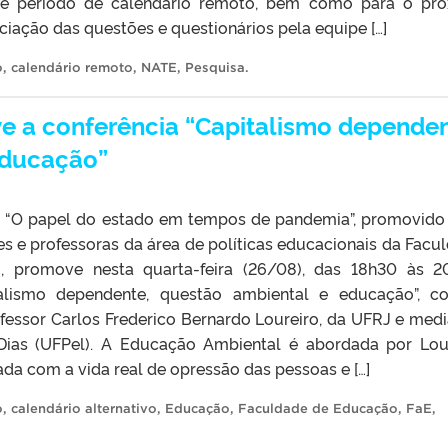
sse período de calendário remoto, bem como para o pr
iação das questões e questionários pela equipe […]
o
,
calendário remoto
,
NATE
,
Pesquisa
.
e a conferência “Capitalismo dependen
educação”
o “O papel do estado em tempos de pandemia”, promovido
s e professoras da área de políticas educacionais da Facu
, promove nesta quarta-feira (26/08), das 18h30 às 2
talismo dependente, questão ambiental e educação”, 
ofessor Carlos Frederico Bernardo Loureiro, da UFRJ e med
Dias (UFPel). A Educação Ambiental é abordada por Lou
ada com a vida real de opressão das pessoas e […]
o
,
calendário alternativo
,
Educação
,
Faculdade de Educação
,
FaE
,