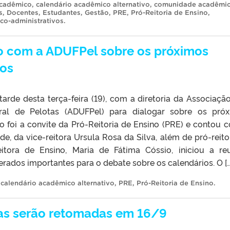
Acadêmico
,
calendário acadêmico alternativo
,
comunidade acadêmi
s
,
Docentes
,
Estudantes
,
Gestão
,
PRE
,
Pró-Reitoria de Ensino
,
ico-administrativos
.
ião com a ADUFPel sobre os próximos
cos
 tarde desta terça-feira (19), com a diretoria da Associaçã
ral de Pelotas (ADUFPel) para dialogar sobre os pró
o foi a convite da Pró-Reitoria de Ensino (PRE) e contou 
de, da vice-reitora Ursula Rosa da Silva, além de pró-reito
tora de Ensino, Maria de Fátima Cóssio, iniciou a re
rados importantes para o debate sobre os calendários. O […
,
calendário acadêmico alternativo
,
PRE
,
Pró-Reitoria de Ensino
.
as serão retomadas em 16/9