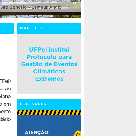
 São Gonçalo – Campus Anglo
MANCHETE
UFPel institui
Protocolo para
Gestão de Eventos
Climáticos
Extremos
FPel)
zação
plano
io em
DESTAQUES
mente
dário