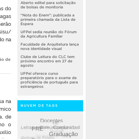
Aberto edital para solicitação
as do
de bolsas de monitoria
vagas
“Nota do Enem”: publicada a
primeira chamada da Lista de
serão
Espera
sisu/
UFPel sedia reunião do Fórum
da Agricultura Familiar
do na
Faculdade de Arquitetura lança
nova identidade visual
Clube de Leitura do CLC tem
ão de
próximo encontro em 27 de
agosto
UFPel oferece curso
preparatório para o exame de
proficiência de português para
estrangeiros
sa na
NUVEM DE TAGS
mico
a, de
omo o
xílio