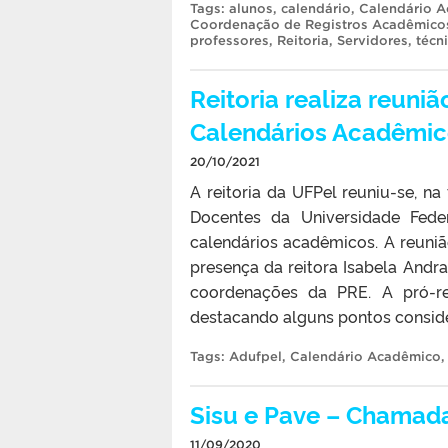
Tags:
alunos
,
calendário
,
Calendário 
Coordenação de Registros Acadêmico
professores
,
Reitoria
,
Servidores
,
técn
Reitoria realiza reun
Calendários Acadêmi
20/10/2021
A reitoria da UFPel reuniu-se, na
Docentes da Universidade Fede
calendários acadêmicos. A reuniã
presença da reitora Isabela Andra
coordenações da PRE. A pró-rei
destacando alguns pontos conside
Tags:
Adufpel
,
Calendário Acadêmico
Sisu e Pave – Chamad
11/09/2020