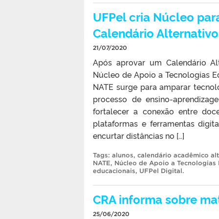
UFPel cria Núcleo par
Calendário Alternati
21/07/2020
Após aprovar um Calendário Alt
Núcleo de Apoio a Tecnologias Ed
NATE surge para amparar tecnol
processo de ensino-aprendizag
fortalecer a conexão entre do
plataformas e ferramentas digit
encurtar distâncias no […]
Tags:
alunos
,
calendário acadêmico alt
NATE
,
Núcleo de Apoio a Tecnologias
educacionais
,
UFPel Digital
.
CRA informa sobre mat
25/06/2020