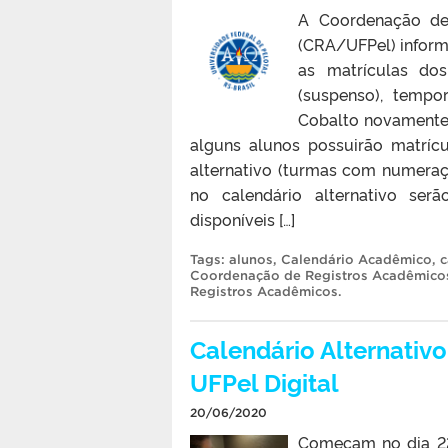
A Coordenação de 
(CRA/UFPel) infor
as matrículas do
(suspenso), tempo
Cobalto novamente, 
alguns alunos possuirão matrícu
alternativo (turmas com numeraçã
no calendário alternativo ser
disponíveis […]
Tags:
alunos
,
Calendário Acadêmico
,
c
Coordenação de Registros Acadêmico
Registros Acadêmicos
.
Calendário Alternativo
UFPel Digital
20/06/2020
Começam no dia 22