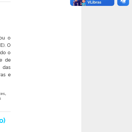
iou o
E). O
odo o
de de
o das
ras e
tes
,
s
o)