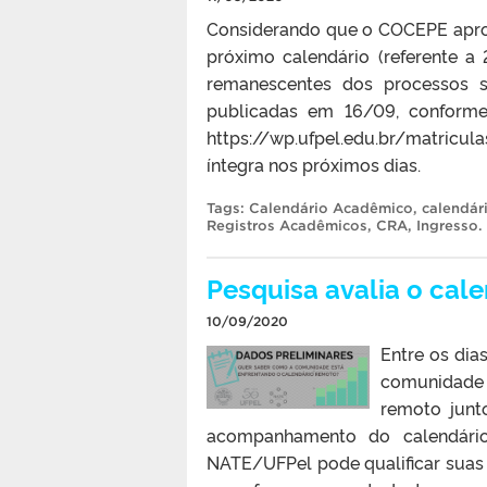
Considerando que o COCEPE aprov
próximo calendário (referente 
remanescentes dos processos 
publicadas em 16/09, conforme 
https://wp.ufpel.edu.br/matricu
íntegra nos próximos dias.
Tags:
Calendário Acadêmico
,
calendár
Registros Acadêmicos
,
CRA
,
Ingresso
.
Pesquisa avalia o cal
10/09/2020
Entre os dia
comunidade
remoto junt
acompanhamento do calendário 
NATE/UFPel pode qualificar suas a