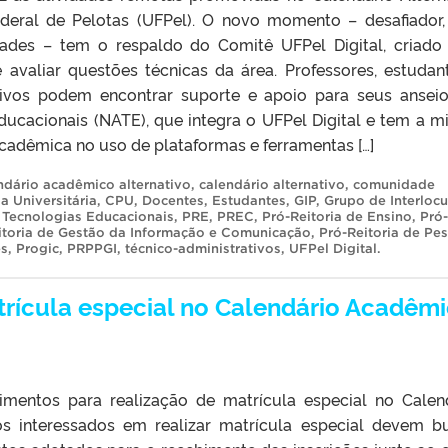
ederal de Pelotas (UFPel). O novo momento – desafiador
dades – tem o respaldo do Comitê UFPel Digital, criado
e avaliar questões técnicas da área. Professores, estudan
ativos podem encontrar suporte e apoio para seus ansei
ucacionais (NATE), que integra o UFPel Digital e tem a m
cadêmica no uso de plataformas e ferramentas […]
ndário acadêmico alternativo
,
calendário alternativo
,
comunidade
 Universitária
,
CPU
,
Docentes
,
Estudantes
,
GIP
,
Grupo de Interloc
 Tecnologias Educacionais
,
PRE
,
PREC
,
Pró-Reitoria de Ensino
,
Pró-
itoria de Gestão da Informação e Comunicação
,
Pró-Reitoria de Pe
es
,
Progic
,
PRPPGI
,
técnico-administrativos
,
UFPel Digital
.
rícula especial no Calendário Acadêm
mentos para realização de matrícula especial no Calen
os interessados em realizar matrícula especial devem b