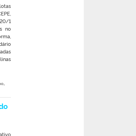
lotas
CEPE,
20/1
is no
orma,
dário
tadas
linas
no
,
 do
ativo