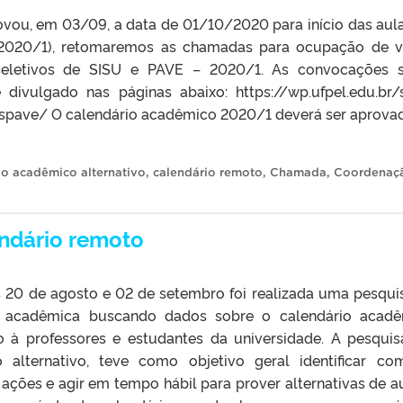
ou, em 03/09, a data de 01/10/2020 para início das aul
a 2020/1), retomaremos as chamadas para ocupação de 
seletivos de SISU e PAVE – 2020/1. As convocações 
divulgado nas páginas abaixo: https://wp.ufpel.edu.br/
laspave/ O calendário acadêmico 2020/1 deverá ser aprova
io acadêmico alternativo
,
calendário remoto
,
Chamada
,
Coordenaç
endário remoto
s 20 de agosto e 02 de setembro foi realizada uma pesqui
 acadêmica buscando dados sobre o calendário acadê
o à professores e estudantes da universidade. A pesquis
alternativo, teve como objetivo geral identificar c
ções e agir em tempo hábil para prover alternativas de au