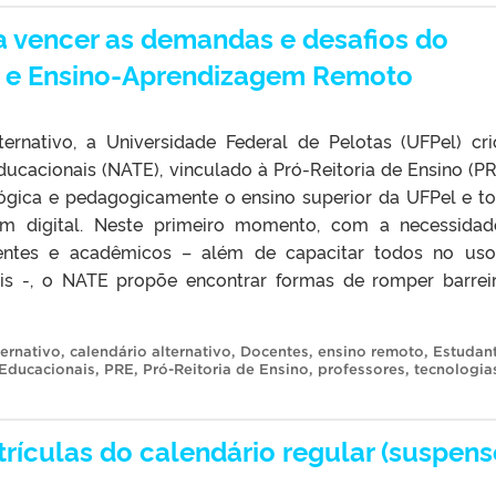
a vencer as demandas e desafios do
vo e Ensino-Aprendizagem Remoto
ernativo, a Universidade Federal de Pelotas (UFPel) cr
ucacionais (NATE), vinculado à Pró-Reitoria de Ensino (PR
ógica e pedagogicamente o ensino superior da UFPel e t
em digital. Neste primeiro momento, com a necessida
centes e acadêmicos – além de capacitar todos no us
ais -, o NATE propõe encontrar formas de romper barrei
ernativo
,
calendário alternativo
,
Docentes
,
ensino remoto
,
Estudan
 Educacionais
,
PRE
,
Pró-Reitoria de Ensino
,
professores
,
tecnologia
rículas do calendário regular (suspens