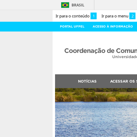
BRASIL
Ir para o conteúdo
1
Ir para o menu
2
PORTAL UFPEL
ACESSO À INFORMAÇÃO
Coordenação de Comuni
Universidad
NOTÍCIAS
ACESSAR OS 