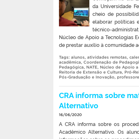
da Universidade F
cheio de possibili
elaborar políticas 
técnico-administr
Núcleo de Apoio a Tecnologias Ed
de prestar auxílio à comunidade a
Tags:
alunos
,
atividades remotas
,
cale
acadêmica
,
Coordenação de Pedagogia
Pedagógica
,
NATE
,
Núcleo de Apoio a
Reitoria de Extensão e Cultura
,
Pró-Re
Pós-Graduação e Inovação
,
professor
CRA informa sobre mat
Alternativo
16/06/2020
A CRA informa sobre os procedi
Acadêmico Alternativo. Os alun