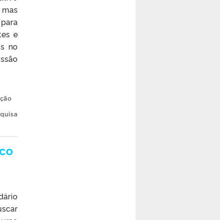
, mas
 para
tes e
os no
issão
ução
squisa
ico
dário
uscar