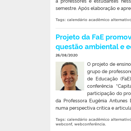
a professores e estudantes ne
semestre. Após elaboração e aprec
Tags:
calendário acadêmico alternativ
Projeto da FaE promov
questão ambiental e 
26/08/2020
O projeto de ensin
grupo de professore
de Educação (FaE)
conferência “Capi
participação do pr
da Professora Eugênia Antunes 
numa perspectiva crítica e articul
Tags:
calendário acadêmico alternativ
webconf
,
webconferência
.