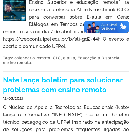
Ensino Superior e educação remota” irá
receber a professora Aline Neuschrank (CLC)
para conversar sobre E-aula em Cena:
Diálogos em Tempos de Ensino Remoto. O
encontro será no dia 7 de abril, quarta-feira, às 14h. Sala:
https://webconf.ufpel.edu.br/b/ali-gd2-44h O evento é
aberto a comunidade UFPel.
Tags:
calendário remoto
,
CLC
,
e-aula
,
Educação a Distância
,
ensino remoto
.
Nate lança boletim para solucionar
problemas com ensino remoto
12/03/2021
O Núcleo de Apoio a Tecnologias Educacionais (Nate)
lança o informativo “INFO NATE”, que é um boletim
técnico pedagógico da UFPel inspirado na antecipação
de soluções para problemas frequentes ligados ao