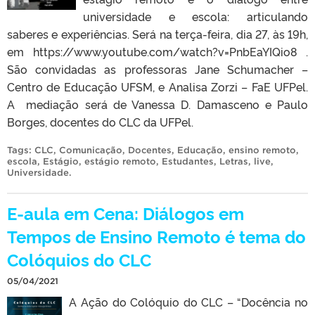
universidade e escola: articulando
saberes e experiências. Será na terça-feira, dia 27, às 19h,
em https://www.youtube.com/watch?v=PnbEaYIQio8 .
São convidadas as professoras Jane Schumacher –
Centro de Educação UFSM, e Analisa Zorzi – FaE UFPel.
A mediação será de Vanessa D. Damasceno e Paulo
Borges, docentes do CLC da UFPel.
Tags:
CLC
,
Comunicação
,
Docentes
,
Educação
,
ensino remoto
,
escola
,
Estágio
,
estágio remoto
,
Estudantes
,
Letras
,
live
,
Universidade
.
E-aula em Cena: Diálogos em
Tempos de Ensino Remoto é tema do
Colóquios do CLC
05/04/2021
A Ação do Colóquio do CLC – “Docência no