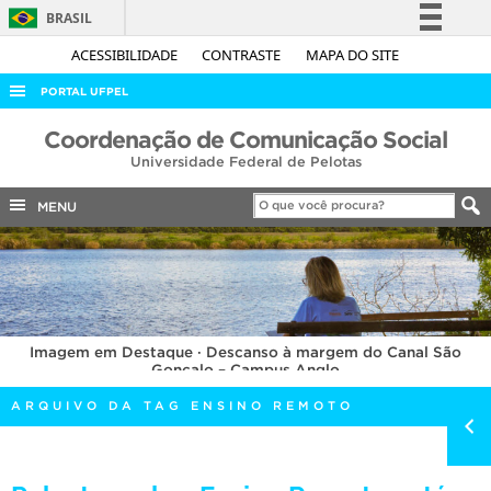
BRASIL
Simplifique!
ACESSIBILIDADE
CONTRASTE
MAPA DO SITE
Comunica BR
PORTAL UFPEL
Participe
ACESSO À INFORMAÇÃO
Coordenação de Comunicação Social
Acesso à informação
Universidade Federal de Pelotas
AUDITORIA
Legislação
COBALTO
MENU
Canais
CONCURSOS
EDITAIS
INTERNACIONAL
Imagem em Destaque · Descanso à margem do Canal São
OUVIDORIA
Gonçalo – Campus Anglo
PORTARIAS
ARQUIVO DA TAG ENSINO REMOTO
TELEFONES