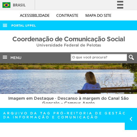
BRASIL
Simplifique!
ACESSIBILIDADE
CONTRASTE
MAPA DO SITE
Comunica BR
PORTAL UFPEL
Participe
ACESSO À INFORMAÇÃO
Coordenação de Comunicação Social
Acesso à informação
Universidade Federal de Pelotas
AUDITORIA
Legislação
COBALTO
MENU
Canais
CONCURSOS
EDITAIS
INTERNACIONAL
Imagem em Destaque · Descanso à margem do Canal São
OUVIDORIA
Gonçalo – Campus Anglo
PORTARIAS
ARQUIVO DA TAG PRÓ-REITORIA DE GESTÃO
DA INFORMAÇÃO E COMUNICAÇÃO
TELEFONES