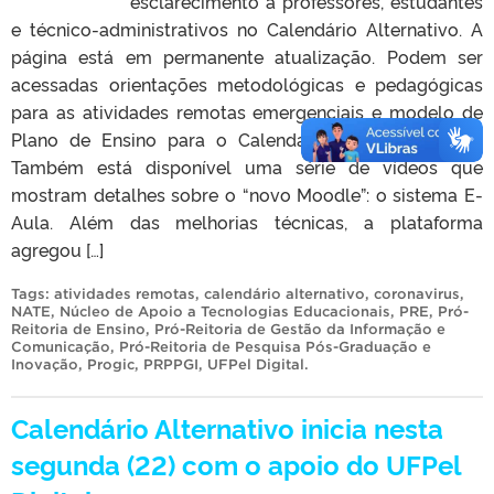
esclarecimento a professores, estudantes
e técnico-administrativos no Calendário Alternativo. A
página está em permanente atualização. Podem ser
acessadas orientações metodológicas e pedagógicas
para as atividades remotas emergenciais e modelo de
Plano de Ensino para o Calendário Alternativo aqui.
Também está disponível uma série de vídeos que
mostram detalhes sobre o “novo Moodle”: o sistema E-
Aula. Além das melhorias técnicas, a plataforma
agregou […]
Tags:
atividades remotas
,
calendário alternativo
,
coronavirus
,
NATE
,
Núcleo de Apoio a Tecnologias Educacionais
,
PRE
,
Pró-
Reitoria de Ensino
,
Pró-Reitoria de Gestão da Informação e
Comunicação
,
Pró-Reitoria de Pesquisa Pós-Graduação e
Inovação
,
Progic
,
PRPPGI
,
UFPel Digital
.
Calendário Alternativo inicia nesta
segunda (22) com o apoio do UFPel