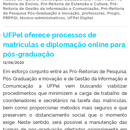
Reitoria de Ensino
,
Pró-Reitoria de Extensão e Cultura
,
Pró-
Reitoria de Gestão da Informação e Comunicação
,
Pró-Reitoria
de Pesquisa Pós-Graduação e Inovação
,
professores
,
Progic
,
PRPPGI
,
técnico-administrativos
,
UFPel Digital
.
UFPel oferece processos de
matrículas e diplomação online para
pós-graduação
12/06/2020
Em esforço conjunto entre as Pró-Reitorias de Pesquisa,
Pós-Graduação e Inovação e de Gestão da Informação e
Comunicação a UFPel vem buscando viabilizar
procedimentos que minimizem a carga de trabalho de
coordenadores e secretários na tarefa das matrículas,
bem como proporcionar métodos mais seguros e que
preservem o distanciamento social que o momento
exige. Neste sentido, será possível a manutenção das
turmas de pós-graduação ofertadas originalmente em