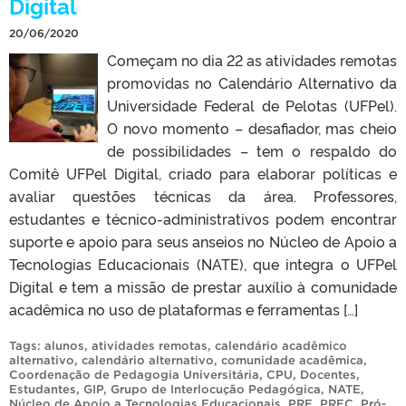
Digital
20/06/2020
Começam no dia 22 as atividades remotas
promovidas no Calendário Alternativo da
Universidade Federal de Pelotas (UFPel).
O novo momento – desafiador, mas cheio
de possibilidades – tem o respaldo do
Comitê UFPel Digital, criado para elaborar políticas e
avaliar questões técnicas da área. Professores,
estudantes e técnico-administrativos podem encontrar
suporte e apoio para seus anseios no Núcleo de Apoio a
Tecnologias Educacionais (NATE), que integra o UFPel
Digital e tem a missão de prestar auxílio à comunidade
acadêmica no uso de plataformas e ferramentas […]
Tags:
alunos
,
atividades remotas
,
calendário acadêmico
alternativo
,
calendário alternativo
,
comunidade acadêmica
,
Coordenação de Pedagogia Universitária
,
CPU
,
Docentes
,
Estudantes
,
GIP
,
Grupo de Interlocução Pedagógica
,
NATE
,
Núcleo de Apoio a Tecnologias Educacionais
,
PRE
,
PREC
,
Pró-