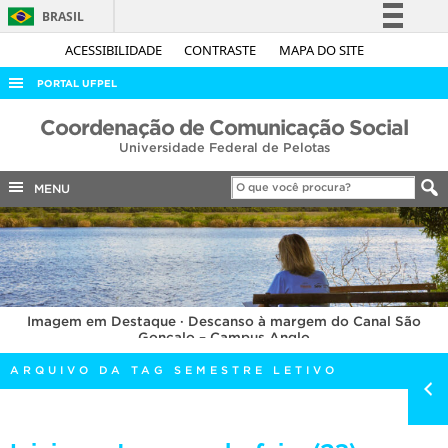
BRASIL
Simplifique!
ACESSIBILIDADE
CONTRASTE
MAPA DO SITE
Comunica BR
PORTAL UFPEL
Participe
ACESSO À INFORMAÇÃO
Coordenação de Comunicação Social
Acesso à informação
Universidade Federal de Pelotas
AUDITORIA
Legislação
COBALTO
MENU
Canais
CONCURSOS
EDITAIS
INTERNACIONAL
Imagem em Destaque · Descanso à margem do Canal São
OUVIDORIA
Gonçalo – Campus Anglo
PORTARIAS
ARQUIVO DA TAG SEMESTRE LETIVO
TELEFONES