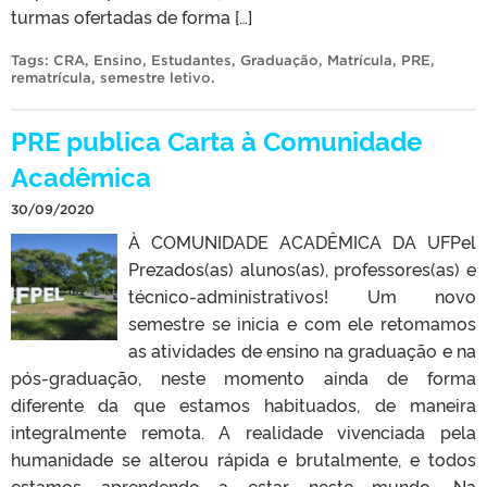
turmas ofertadas de forma […]
Tags:
CRA
,
Ensino
,
Estudantes
,
Graduação
,
Matrícula
,
PRE
,
rematrícula
,
semestre letivo
.
PRE publica Carta à Comunidade
Acadêmica
30/09/2020
À COMUNIDADE ACADÊMICA DA UFPel
Prezados(as) alunos(as), professores(as) e
técnico-administrativos! Um novo
semestre se inicia e com ele retomamos
as atividades de ensino na graduação e na
pós-graduação, neste momento ainda de forma
diferente da que estamos habituados, de maneira
integralmente remota. A realidade vivenciada pela
humanidade se alterou rápida e brutalmente, e todos
estamos aprendendo a estar neste mundo. Na