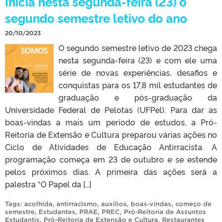
Inicia nesta segunda-feira (23) o
segundo semestre letivo do ano
20/10/2023
O segundo semestre letivo de 2023 chega
nesta segunda-feira (23) e com ele uma
série de novas experiências, desafios e
conquistas para os 17,8 mil estudantes de
graduação e pós-graduação da
Universidade Federal de Pelotas (UFPel). Para dar as
boas-vindas a mais um período de estudos, a Pró-
Reitoria de Extensão e Cultura preparou várias ações no
Ciclo de Atividades de Educação Antirracista. A
programação começa em 23 de outubro e se estende
pelos próximos dias. A primeira das ações será a
palestra “O Papel da […]
Tags:
acolhida
,
antirracismo
,
auxílios
,
boas-vindas
,
começo de
semestre
,
Estudantes
,
PRAE
,
PREC
,
Pró-Reitoria de Assuntos
Estudantis
,
Pró-Reitoria de Extensão e Cultura
,
Restaurantes