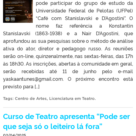
pode participar do grupo de estudo da
Universidade Federal de Pelotas (UFPel)
“Café com Stanislavski e D’Agostini”. O
nome faz referência a Konstantin
Stanislavski (1863-1938) e a Nair D’Agostini, que
aprofundou as sua pesquisas sobre o método de análise
ativa do ator, diretor e pedagogo russo. As reuniões
serão on-line, quinzenalmente, nas sextas-feiras, das 17h
às 18h30. As inscrições, abertas à comunidade em geral,
serão recebidas até 11 de junho pelo e-mail
yaskaantunes@gmail.com. O próximo encontro está
previsto para […]
Tags:
Centro de Artes
,
Licenciatura em Teatro
.
Curso de Teatro apresenta “Pode ser
que seja só o leiteiro lá fora”
02/04/2025