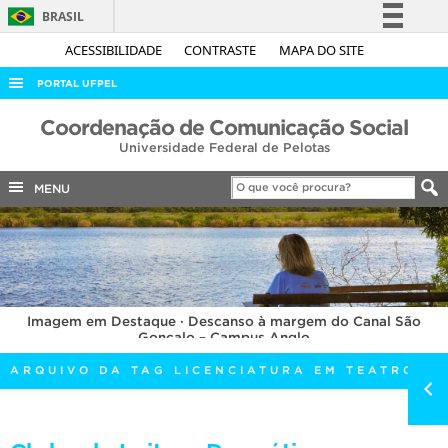
BRASIL
Simplifique!
ACESSIBILIDADE
CONTRASTE
MAPA DO SITE
Comunica BR
PORTAL UFPEL
Participe
ACESSO À INFORMAÇÃO
Coordenação de Comunicação Social
Acesso à informação
Universidade Federal de Pelotas
AUDITORIA
Legislação
COBALTO
MENU
Canais
CONCURSOS
EDITAIS
INTERNACIONAL
Imagem em Destaque · Descanso à margem do Canal São
OUVIDORIA
Gonçalo – Campus Anglo
PORTARIAS
ARQUIVO DA TAG LICENCIATURA EM TEATRO
TELEFONES