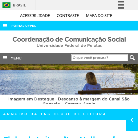
BRASIL
Simplifique!
ACESSIBILIDADE
CONTRASTE
MAPA DO SITE
Comunica BR
PORTAL UFPEL
Participe
ACESSO À INFORMAÇÃO
Coordenação de Comunicação Social
Acesso à informação
Universidade Federal de Pelotas
AUDITORIA
Legislação
COBALTO
MENU
Canais
CONCURSOS
EDITAIS
INTERNACIONAL
Imagem em Destaque · Descanso à margem do Canal São
OUVIDORIA
Gonçalo – Campus Anglo
PORTARIAS
ARQUIVO DA TAG CLUBE DE LEITURA
TELEFONES