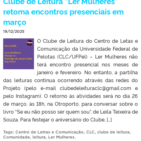
Clube de Leitura “Ler Mulheres”
retoma encontros presenciais em
março
19/12/2025
O Clube de Leitura do Centro de Letas e
Comunicação da Universidade Federal de
Pelotas (CLC/UFPel) – Ler Mulheres não
terá encontro presencial nos meses de
janeiro e fevereiro. No entanto, a partilha
das leituras continua ocorrendo através das redes do
Projeto (pelo e-mail clubedeleituraclc@gmail.com e
pelo Instagram). O retorno às atividades será no dia 26
de março, às 18h, na Otroporto, para conversar sobre o
livro “Se eu não posso ser quem sou”, de Leila Teixeira de
Souza. Para festejar o aniversário do Clube, […]
Tags:
Centro de Letras e Comunicação
,
CLC
,
clube de leitura
,
Comunidade
,
leitura
,
Ler Mulheres
.