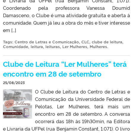
e Livraria da UFPel (rua Benjamin Constant, 1.071).
Coordenado pela professora Vanessa Doumid
Damasceno, o Clube é uma atividade gratuita e aberta à
comunidade. Quem já leu a obra do mês e tiver interesse
em […]
Tags:
Centro de Letras e Comunicação
,
CLC
,
clube de leitura
,
Comunidade
,
leitura
,
leituras
,
Ler Mulheres
,
Mulheres
.
Clube de Leitura “Ler Mulheres” terá
encontro em 28 de setembro
25/08/2023
O Clube de Leitura do Centro de Letras e
Comunicação da Universidade Federal de
Pelotas, Ler Mulheres, terá mais um
encontro em 28 de setembro. A conversa
ocorrerá das 18h às 19h30min, na Editora
e Livraria da UFPel (rua Benjamin Constant, 1.071). O livro