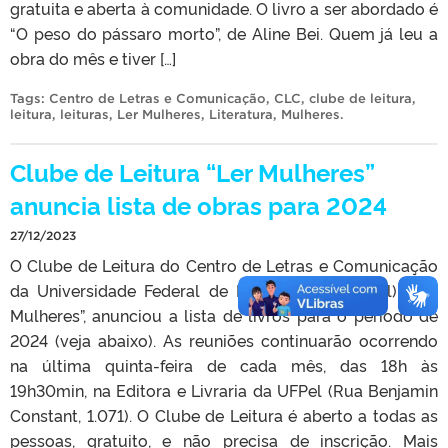
gratuita e aberta à comunidade. O livro a ser abordado é
“O peso do pássaro morto”, de Aline Bei. Quem já leu a
obra do mês e tiver […]
Tags:
Centro de Letras e Comunicação
,
CLC
,
clube de leitura
,
leitura
,
leituras
,
Ler Mulheres
,
Literatura
,
Mulheres
.
Clube de Leitura “Ler Mulheres”
anuncia lista de obras para 2024
27/12/2023
O Clube de Leitura do Centro de Letras e Comunicação
da Universidade Federal de Pelotas (CLC/UFPel), “Ler
Mulheres”, anunciou a lista de livros para o período de
2024 (veja abaixo). As reuniões continuarão ocorrendo
na última quinta-feira de cada mês, das 18h às
19h30min, na Editora e Livraria da UFPel (Rua Benjamin
Constant, 1.071). O Clube de Leitura é aberto a todas as
pessoas, gratuito, e não precisa de inscrição. Mais