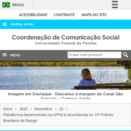
BRASIL
Simplifique!
ACESSIBILIDADE
CONTRASTE
MAPA DO SITE
Comunica BR
PORTAL UFPEL
Participe
ACESSO À INFORMAÇÃO
Coordenação de Comunicação Social
Acesso à informação
Universidade Federal de Pelotas
AUDITORIA
Legislação
COBALTO
MENU
Canais
CONCURSOS
EDITAIS
INTERNACIONAL
Imagem em Destaque · Descanso à margem do Canal São
OUVIDORIA
Gonçalo – Campus Anglo
PORTARIAS
Início
2025
Dezembro
23
Plataforma desenvolvida na UFPel é reconhecida no 15º Prêmio
TELEFONES
Brasileiro de Design