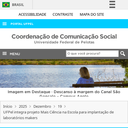
BRASIL
Simplifique!
ACESSIBILIDADE
CONTRASTE
MAPA DO SITE
Comunica BR
PORTAL UFPEL
Participe
ACESSO À INFORMAÇÃO
Coordenação de Comunicação Social
Acesso à informação
Universidade Federal de Pelotas
AUDITORIA
Legislação
COBALTO
MENU
Canais
CONCURSOS
EDITAIS
INTERNACIONAL
Imagem em Destaque · Descanso à margem do Canal São
OUVIDORIA
Gonçalo – Campus Anglo
PORTARIAS
Início
2025
Dezembro
19
UFPel integra projeto Mais Ciência na Escola para implantação de
TELEFONES
laboratórios makers