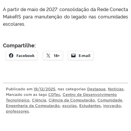
A partir de maio de 2027: consolidação da Rede Conecta
MakeRS para manutenção do legado nas comunidades
escolares.
Compartilhe:
Facebook
18+
E-mail
Publicado
em
19/12/2025
, nas categorias
Destaque
,
Notícias
.
Marcado com as tags
CDTec
,
Centro de Desenvolvimento
Tecnológico
,
Ciência
,
Ciência da Computação
,
Comunidade
,
Engenharia da Computação
,
escolas
,
Estudantes
,
inovação
,
professores
.