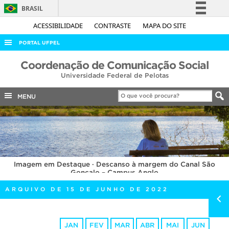
BRASIL
Simplifique!
ACESSIBILIDADE
CONTRASTE
MAPA DO SITE
Comunica BR
PORTAL UFPEL
Participe
ACESSO À INFORMAÇÃO
Coordenação de Comunicação Social
Acesso à informação
Universidade Federal de Pelotas
AUDITORIA
Legislação
COBALTO
MENU
Canais
CONCURSOS
EDITAIS
INTERNACIONAL
Imagem em Destaque · Descanso à margem do Canal São
OUVIDORIA
Gonçalo – Campus Anglo
PORTARIAS
ARQUIVO DE 15 DE JUNHO DE 2022
TELEFONES
JAN
FEV
MAR
ABR
MAI
JUN