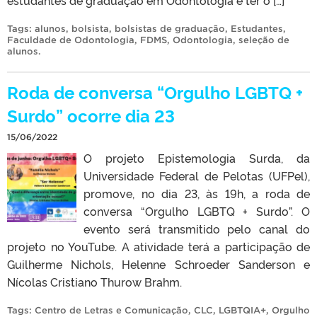
estudantes de graduação em Odontologia e ter o […]
Tags:
alunos
,
bolsista
,
bolsistas de graduação
,
Estudantes
,
Faculdade de Odontologia
,
FDMS
,
Odontologia
,
seleção de
alunos
.
Roda de conversa “Orgulho LGBTQ +
Surdo” ocorre dia 23
15/06/2022
O projeto Epistemologia Surda, da
Universidade Federal de Pelotas (UFPel),
promove, no dia 23, às 19h, a roda de
conversa “Orgulho LGBTQ + Surdo”. O
evento será transmitido pelo canal do
projeto no YouTube. A atividade terá a participação de
Guilherme Nichols, Helenne Schroeder Sanderson e
Nícolas Cristiano Thurow Brahm.
Tags:
Centro de Letras e Comunicação
,
CLC
,
LGBTQIA+
,
Orgulho