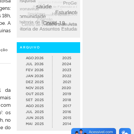
loisa
gens:
 18h,
be. A
uínas
ARQUIVO
ação
AGO
2026
2025
JUL
2026
2024
FEV
2026
2023
JAN
2026
2022
DEZ
2025
2021
NOV
2025
2020
l da
OUT
2025
2019
 mais
SET
2025
2018
o com
AGO
2025
2017
’: os
JUL
2025
2016
JUN
2025
2015
h, no
MAI
2025
2014
de do