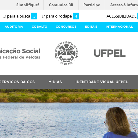
Simplifique!
Comunica BR
Participe
Acesso à infor
Ir para a busca
3
Ir para o rodapé
4
ACESSIBILIDADE
AUDITORIA
COBALTO
CONCURSOS
EDITAIS
INTERNACIONAL
cação Social
e Federal de Pelotas
SERVIÇOS DA CCS
MÍDIAS
IDENTIDADE VISUAL UFPEL