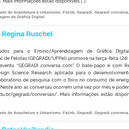
. Mais informações estão disponíveis […]
ade de Arquitetura e Urbanismo
,
FaUrb
,
Gegradi
,
Gegradi conversa
gem de Gráfica Digital
.
 Regina Ruschel
dos para o Ensino/Aprendizagem de Gráfica Digita
al de Pelotas (GEGRADI/UFPel) promove na terça-feira (24)
evento “GEGRADI conversa com”. O bate-papo é com R
esign Science Research aplicada para o desenvolvimen
aboratório de pesquisa com o foco no consumo de energi
e. Neste ano as conversas ocorrem uma vez por mês e pode
edu.br/gegradi/conversas/. Mais informações estão dispon
ade de Arquitetura e Urbanismo
,
FaUrb
,
Gegradi
,
Gegradi conversa