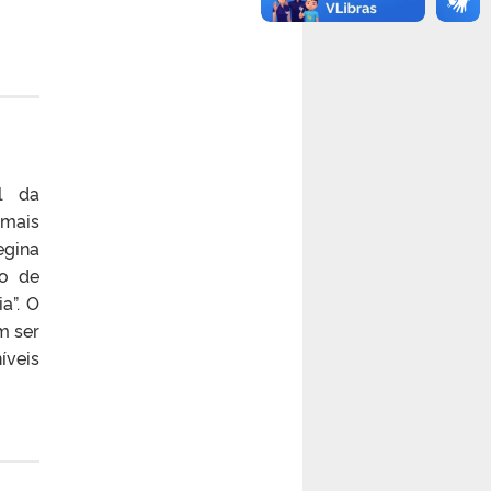
,
l da
 mais
egina
to de
a”. O
m ser
íveis
.