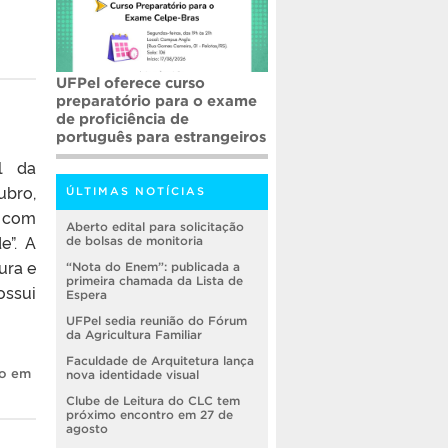
UFPel oferece curso
preparatório para o exame
de proficiência de
português para estrangeiros
l da
ubro,
ÚLTIMAS NOTÍCIAS
á com
Aberto edital para solicitação
e”. A
de bolsas de monitoria
ura e
“Nota do Enem”: publicada a
primeira chamada da Lista de
ossui
Espera
UFPel sedia reunião do Fórum
da Agricultura Familiar
,
Faculdade de Arquitetura lança
ão em
nova identidade visual
Clube de Leitura do CLC tem
próximo encontro em 27 de
agosto