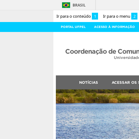
BRASIL
Ir para o conteúdo
1
Ir para o menu
2
PORTAL UFPEL
ACESSO À INFORMAÇÃO
Coordenação de Comuni
Universidad
NOTÍCIAS
ACESSAR OS 