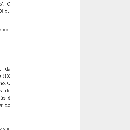
s”. O
DI ou
s de
l da
 (13)
no. O
as de
bús é
or do
,
ão em