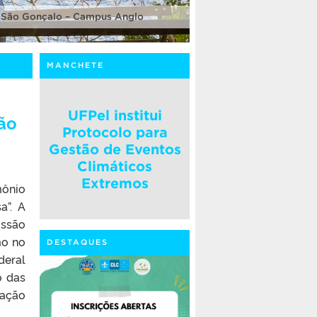
 São Gonçalo – Campus Anglo
MANCHETE
UFPel institui
ão
Protocolo para
Gestão de Eventos
Climáticos
Extremos
ônio
a”. A
issão
mo no
DESTAQUES
deral
o das
zação