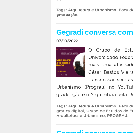
Tags:
Arquitetura e Urbanismo
,
Faculd
graduação
.
Gegradi conversa com 
03/10/2022
O Grupo de Estu
Universidade Feder
mais uma atividad
César Bastos Vieir
transmissão será à
Urbanismo (Prograu) no YouTube
graduação em Arquitetura pela Un
Tags:
Arquitetura e Urbanismo
,
Faculd
gráfica digital
,
Grupo de Estudos de En
Arquitetura e Urbanismo
,
PROGRAU
.
Gegradi conversa com