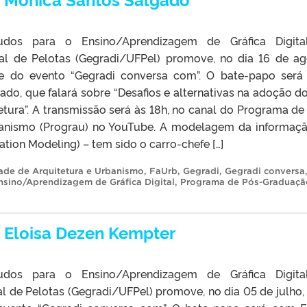
dos para o Ensino/Aprendizagem de Gráfica Digita
al de Pelotas (Gegradi/UFPel) promove, no dia 16 de ag
e do evento “Gegradi conversa com”. O bate-papo ser
do, que falará sobre “Desafios e alternativas na adoção d
etura”. A transmissão será às 18h, no canal do Programa de
anismo (Prograu) no YouTube. A modelagem da informaç
tion Modeling) – tem sido o carro-chefe […]
ade de Arquitetura e Urbanismo
,
FaUrb
,
Gegradi
,
Gegradi conversa
sino/Aprendizagem de Gráfica Digital
,
Programa de Pós-Graduaç
 Eloisa Dezen Kempter
dos para o Ensino/Aprendizagem de Gráfica Digita
l de Pelotas (Gegradi/UFPel) promove, no dia 05 de julho,