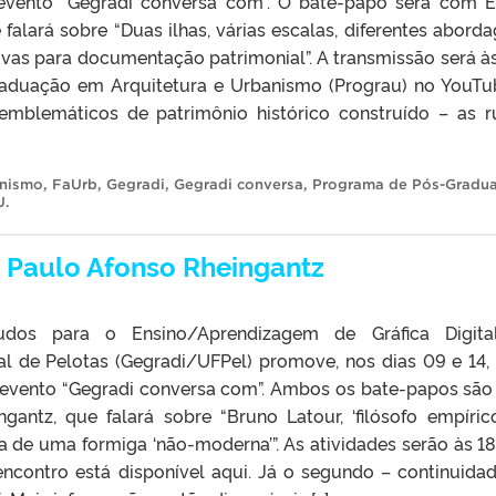
evento “Gegradi conversa com”. O bate-papo será com E
falará sobre “Duas ilhas, várias escalas, diferentes aborda
ivas para documentação patrimonial”. A transmissão será às
aduação em Arquitetura e Urbanismo (Prograu) no YouTu
emblemáticos de patrimônio histórico construído – as r
anismo
,
FaUrb
,
Gegradi
,
Gegradi conversa
,
Programa de Pós-Gradu
U
.
 Paulo Afonso Rheingantz
dos para o Ensino/Aprendizagem de Gráfica Digita
al de Pelotas (Gegradi/UFPel) promove, nos dias 09 e 14,
 evento “Gegradi conversa com”. Ambos os bate-papos sã
gantz, que falará sobre “Bruno Latour, ‘filósofo empírico
 de uma formiga ‘não-moderna’”. As atividades serão às 18
encontro está disponível aqui. Já o segundo – continuida