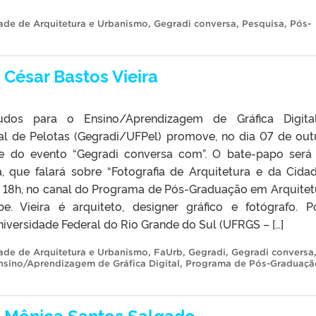
ade de Arquitetura e Urbanismo
,
Gegradi conversa
,
Pesquisa
,
Pós-
César Bastos Vieira
dos para o Ensino/Aprendizagem de Gráfica Digita
al de Pelotas (Gegradi/UFPel) promove, no dia 07 de out
e do evento “Gegradi conversa com”. O bate-papo ser
a, que falará sobre “Fotografia de Arquitetura e da Cidad
s 18h, no canal do Programa de Pós-Graduação em Arquitet
. Vieira é arquiteto, designer gráfico e fotógrafo. P
iversidade Federal do Rio Grande do Sul (UFRGS – […]
ade de Arquitetura e Urbanismo
,
FaUrb
,
Gegradi
,
Gegradi conversa
sino/Aprendizagem de Gráfica Digital
,
Programa de Pós-Graduaç
 Mônica Santos Salgado