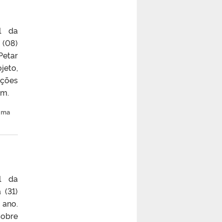
l da
 (08)
Petar
jeto,
ações
om.
ama
l da
 (31)
 ano.
obre