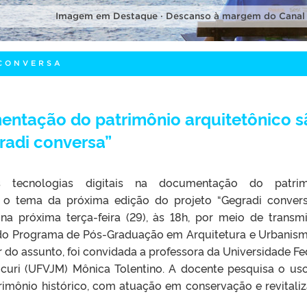
Imagem em Destaque · Descanso à margem do Canal
 CONVERSA
entação do patrimônio arquitetônico s
radi conversa”
s tecnologias digitais na documentação do patrim
á o tema da próxima edição do projeto “Gegradi convers
 na próxima terça-feira (29), às 18h, por meio de transm
 do Programa de Pós-Graduação em Arquitetura e Urbanis
r do assunto, foi convidada a professora da Universidade Fe
curi (UFVJM) Mônica Tolentino. A docente pesquisa o us
rimônio histórico, com atuação em conservação e revitali