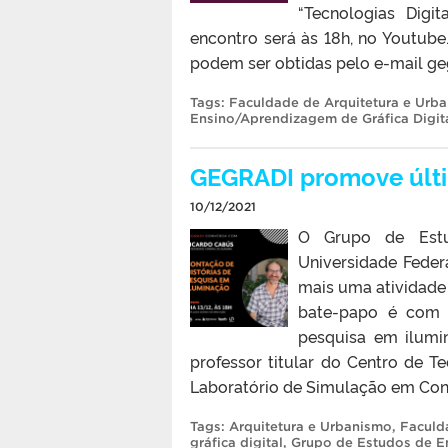
“Tecnologias Digi
encontro será às 18h, no Youtub
podem ser obtidas pelo e-mail g
Tags:
Faculdade de Arquitetura e Urb
Ensino/Aprendizagem de Gráfica Digit
GEGRADI promove últi
10/12/2021
O Grupo de Estu
Universidade Feder
mais uma atividade
bate-papo é com R
pesquisa em ilumi
professor titular do Centro de 
Laboratório de Simulação em Confor
Tags:
Arquitetura e Urbanismo
,
Faculd
gráfica digital
,
Grupo de Estudos de En