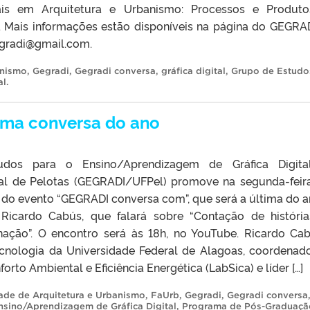
tais em Arquitetura e Urbanismo: Processos e Produto
e. Mais informações estão disponíveis na página do GEGRA
egradi@gmail.com.
anismo
,
Gegradi
,
Gegradi conversa
,
gráfica digital
,
Grupo de Estudo
al
.
ma conversa do ano
dos para o Ensino/Aprendizagem de Gráfica Digita
al de Pelotas (GEGRADI/UFPel) promove na segunda-feira
 do evento “GEGRADI conversa com”, que será a última do a
icardo Cabús, que falará sobre “Contação de históri
nação”. O encontro será às 18h, no YouTube. Ricardo Ca
Tecnologia da Universidade Federal de Alagoas, coordenad
to Ambiental e Eficiência Energética (LabSica) e líder […]
ade de Arquitetura e Urbanismo
,
FaUrb
,
Gegradi
,
Gegradi conversa
sino/Aprendizagem de Gráfica Digital
,
Programa de Pós-Graduaç