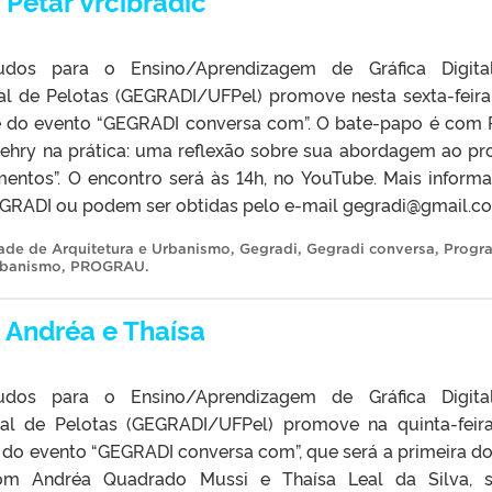
Petar Vrcibradic
dos para o Ensino/Aprendizagem de Gráfica Digita
al de Pelotas (GEGRADI/UFPel) promove nesta sexta-feira
e do evento “GEGRADI conversa com”. O bate-papo é com 
Gehry na prática: uma reflexão sobre sua abordagem ao pro
mentos”. O encontro será às 14h, no YouTube. Mais inform
EGRADI ou podem ser obtidas pelo e-mail gegradi@gmail.c
ade de Arquitetura e Urbanismo
,
Gegradi
,
Gegradi conversa
,
Progr
rbanismo
,
PROGRAU
.
 Andréa e Thaísa
dos para o Ensino/Aprendizagem de Gráfica Digita
ral de Pelotas (GEGRADI/UFPel) promove na quinta-feira
 do evento “GEGRADI conversa com”, que será a primeira do
m Andréa Quadrado Mussi e Thaísa Leal da Silva, s