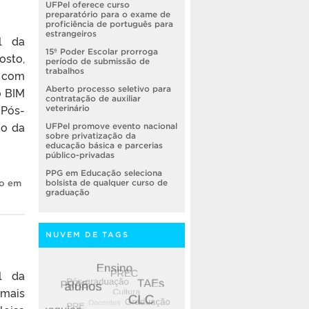
UFPel oferece curso
preparatório para o exame de
proficiência de português para
estrangeiros
l da
15º Poder Escolar prorroga
osto,
período de submissão de
trabalhos
á com
Aberto processo seletivo para
o BIM
contratação de auxiliar
 Pós-
veterinário
ão da
UFPel promove evento nacional
sobre privatização da
educação básica e parcerias
público-privadas
,
PPG em Educação seleciona
ão em
bolsista de qualquer curso de
graduação
NUVEM DE TAGS
l da
 mais