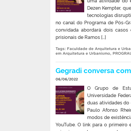
uma atividade do 
Dezen Kempter, que 
tecnologias disrupt
no canal do Programa de Pós-Gr
convidada abordará dois casos 
prisionais de Ramos […]
Tags:
Faculdade de Arquitetura e Urb
em Arquitetura e Urbanismo
,
PROGRA
Gegradi conversa com
06/06/2022
O Grupo de Estu
Universidade Feder
duas atividades do
Paulo Afonso Rhein
modos de existência
YouTube. O link para o primeiro 