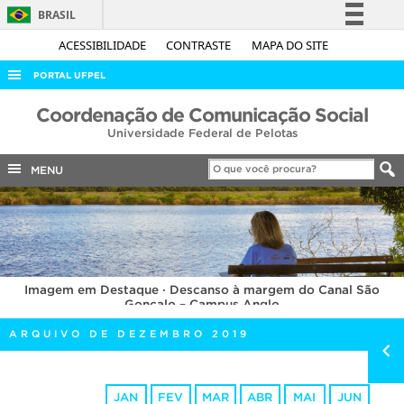
BRASIL
Simplifique!
ACESSIBILIDADE
CONTRASTE
MAPA DO SITE
Comunica BR
PORTAL UFPEL
Participe
ACESSO À INFORMAÇÃO
Coordenação de Comunicação Social
Acesso à informação
Universidade Federal de Pelotas
AUDITORIA
Legislação
COBALTO
MENU
Canais
CONCURSOS
EDITAIS
INTERNACIONAL
Imagem em Destaque · Descanso à margem do Canal São
OUVIDORIA
Gonçalo – Campus Anglo
PORTARIAS
ARQUIVO DE DEZEMBRO 2019
TELEFONES
JAN
FEV
MAR
ABR
MAI
JUN