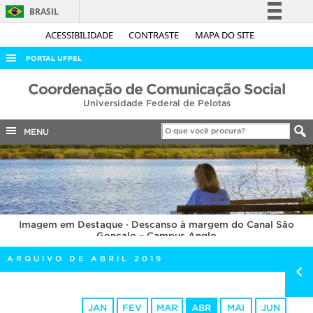
BRASIL
Simplifique!
ACESSIBILIDADE
CONTRASTE
MAPA DO SITE
Comunica BR
PORTAL UFPEL
Participe
ACESSO À INFORMAÇÃO
Coordenação de Comunicação Social
Acesso à informação
Universidade Federal de Pelotas
AUDITORIA
Legislação
COBALTO
MENU
Canais
CONCURSOS
EDITAIS
INTERNACIONAL
Imagem em Destaque · Descanso à margem do Canal São
OUVIDORIA
Gonçalo – Campus Anglo
PORTARIAS
ARQUIVO DE ABRIL 2019
TELEFONES
JAN
FEV
MAR
ABR
MAI
JUN