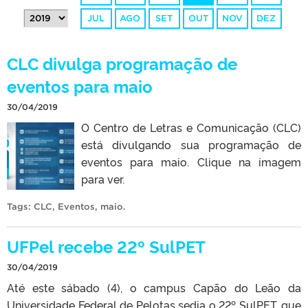
JUL
AGO
SET
OUT
NOV
DEZ
CLC divulga programação de
eventos para maio
30/04/2019
O Centro de Letras e Comunicação (CLC)
está divulgando sua programação de
eventos para maio. Clique na imagem
para ver.
Tags:
CLC
,
Eventos
,
maio
.
UFPel recebe 22º SulPET
30/04/2019
Até este sábado (4), o campus Capão do Leão da
Universidade Federal de Pelotas sedia o 22º SulPET, que