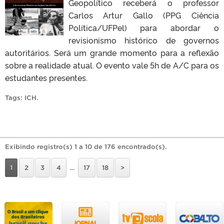
Geopolítico receberá o professor
Carlos Artur Gallo (PPG Ciência
Política/UFPel) para abordar o
revisionismo histórico de governos
autoritários. Será um grande momento para a reflexão
sobre a realidade atual. O evento vale 5h de A/C para os
estudantes presentes.
Tags:
ICH
.
Exibindo registro(s) 1 a 10 de 176 encontrado(s).
1
2
3
4
…
17
18
>