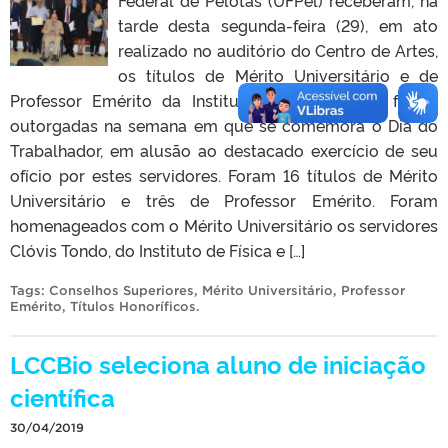
Federal de Pelotas (UFPel) receberam, na
tarde desta segunda-feira (29), em ato
realizado no auditório do Centro de Artes,
os títulos de Mérito Universitário e de
Professor Emérito da Instituição. As honrarias foram
outorgadas na semana em que se comemora o Dia do
Trabalhador, em alusão ao destacado exercício de seu
ofício por estes servidores. Foram 16 títulos de Mérito
Universitário e três de Professor Emérito. Foram
homenageados com o Mérito Universitário os servidores
Clóvis Tondo, do Instituto de Física e […]
Tags:
Conselhos Superiores
,
Mérito Universitário
,
Professor
Emérito
,
Títulos Honoríficos
.
LCCBio seleciona aluno de iniciação
científica
30/04/2019