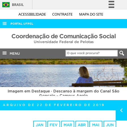
BRASIL
Simplifique!
ACESSIBILIDADE
CONTRASTE
MAPA DO SITE
Comunica BR
PORTAL UFPEL
Participe
ACESSO À INFORMAÇÃO
Coordenação de Comunicação Social
Acesso à informação
Universidade Federal de Pelotas
AUDITORIA
Legislação
COBALTO
MENU
Canais
CONCURSOS
EDITAIS
INTERNACIONAL
Imagem em Destaque · Descanso à margem do Canal São
OUVIDORIA
Gonçalo – Campus Anglo
PORTARIAS
ARQUIVO DE 22 DE FEVEREIRO DE 2019
TELEFONES
JAN
FEV
MAR
ABR
MAI
JUN