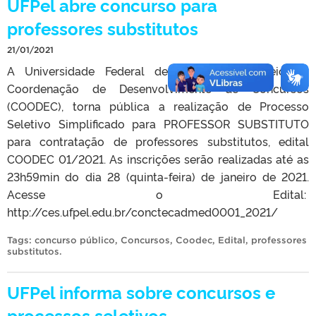
UFPel abre concurso para
professores substitutos
21/01/2021
A Universidade Federal de Pelotas, por meio da
Coordenação de Desenvolvimento de Concursos
(COODEC), torna pública a realização de Processo
Seletivo Simplificado para PROFESSOR SUBSTITUTO
para contratação de professores substitutos, edital
COODEC 01/2021. As inscrições serão realizadas até as
23h59min do dia 28 (quinta-feira) de janeiro de 2021.
Acesse o Edital:
http://ces.ufpel.edu.br/conctecadmed0001_2021/
Tags:
concurso público
,
Concursos
,
Coodec
,
Edital
,
professores
substitutos
.
UFPel informa sobre concursos e
processos seletivos