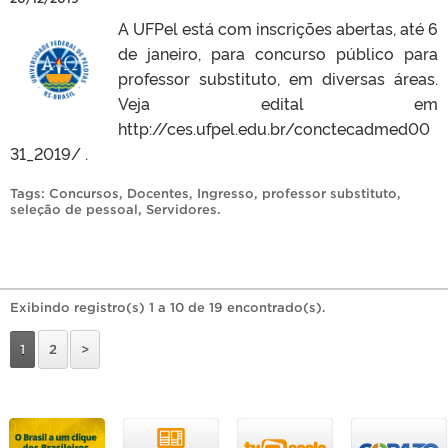
A UFPel está com inscrições abertas, até 6
de janeiro, para concurso público para
professor substituto, em diversas áreas.
Veja edital em
http://ces.ufpel.edu.br/conctecadmed00
31_2019/ .
Tags:
Concursos
,
Docentes
,
Ingresso
,
professor substituto
,
seleção de pessoal
,
Servidores
.
Exibindo registro(s) 1 a 10 de 19 encontrado(s).
1
2
>