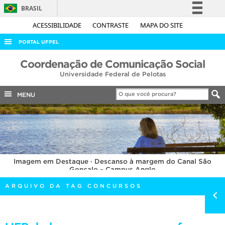
BRASIL
Simplifique!
ACESSIBILIDADE
CONTRASTE
MAPA DO SITE
Comunica BR
PORTAL UFPEL
Participe
ACESSO À INFORMAÇÃO
Coordenação de Comunicação Social
Acesso à informação
Universidade Federal de Pelotas
AUDITORIA
Legislação
COBALTO
MENU
Canais
CONCURSOS
EDITAIS
INTERNACIONAL
Imagem em Destaque · Descanso à margem do Canal São
OUVIDORIA
Gonçalo – Campus Anglo
PORTARIAS
ARQUIVO DA TAG CONCURSOS
TELEFONES