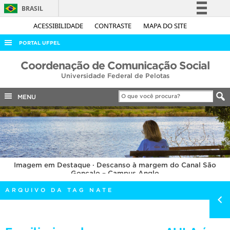
BRASIL
Simplifique!
ACESSIBILIDADE
CONTRASTE
MAPA DO SITE
Comunica BR
PORTAL UFPEL
Participe
ACESSO À INFORMAÇÃO
Coordenação de Comunicação Social
Acesso à informação
Universidade Federal de Pelotas
AUDITORIA
Legislação
COBALTO
MENU
Canais
CONCURSOS
EDITAIS
INTERNACIONAL
Imagem em Destaque · Descanso à margem do Canal São
OUVIDORIA
Gonçalo – Campus Anglo
PORTARIAS
ARQUIVO DA TAG NATE
TELEFONES