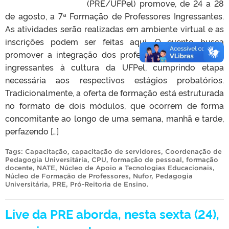
(PRE/UFPel) promove, de 24 a 28
de agosto, a 7ª Formação de Professores Ingressantes.
As atividades serão realizadas em ambiente virtual e as
inscrições podem ser feitas aqui. O evento busca
promover a integração dos professores e professoras
ingressantes à cultura da UFPel, cumprindo etapa
necessária aos respectivos estágios probatórios.
Tradicionalmente, a oferta de formação está estruturada
no formato de dois módulos, que ocorrem de forma
concomitante ao longo de uma semana, manhã e tarde,
perfazendo […]
Tags:
Capacitação
,
capacitação de servidores
,
Coordenação de
Pedagogia Universitária
,
CPU
,
formação de pessoal
,
formação
docente
,
NATE
,
Núcleo de Apoio a Tecnologias Educacionais
,
Núcleo de Formação de Professores
,
Nufor
,
Pedagogia
Universitária
,
PRE
,
Pró-Reitoria de Ensino
.
Live da PRE aborda, nesta sexta (24),