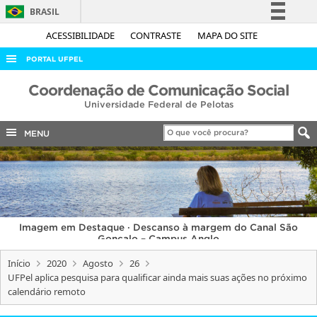
BRASIL
Simplifique!
ACESSIBILIDADE
CONTRASTE
MAPA DO SITE
Comunica BR
PORTAL UFPEL
Participe
ACESSO À INFORMAÇÃO
Coordenação de Comunicação Social
Acesso à informação
Universidade Federal de Pelotas
AUDITORIA
Legislação
COBALTO
MENU
Canais
CONCURSOS
EDITAIS
INTERNACIONAL
Imagem em Destaque · Descanso à margem do Canal São
OUVIDORIA
Gonçalo – Campus Anglo
PORTARIAS
Início
2020
Agosto
26
UFPel aplica pesquisa para qualificar ainda mais suas ações no próximo
TELEFONES
calendário remoto