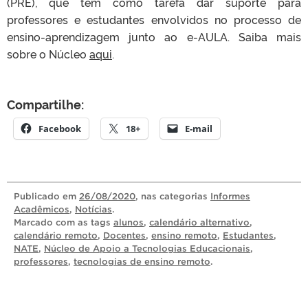
(PRE), que tem como tarefa dar suporte para
professores e estudantes envolvidos no processo de
ensino-aprendizagem junto ao e-AULA. Saiba mais
sobre o Núcleo
aqui
.
Compartilhe:
Facebook
18+
E-mail
Publicado
em
26/08/2020
, nas categorias
Informes
Acadêmicos
,
Notícias
.
Marcado com as tags
alunos
,
calendário alternativo
,
calendário remoto
,
Docentes
,
ensino remoto
,
Estudantes
,
NATE
,
Núcleo de Apoio a Tecnologias Educacionais
,
professores
,
tecnologias de ensino remoto
.