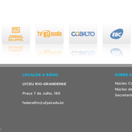
LOCALIZE A RÁDIO
SOBRE A
Núcleo Co
LYCEU RIO-GRANDENSE
Núcleo de
Praça 7 de Julho, 180
Secretari
federalfm@ufpel.edu.br
l.