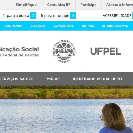
Simplifique!
Comunica BR
Participe
Acesso à infor
Ir para a busca
3
Ir para o rodapé
4
ACESSIBILIDADE
AUDITORIA
COBALTO
CONCURSOS
EDITAIS
INTERNACIONAL
cação Social
e Federal de Pelotas
SERVIÇOS DA CCS
MÍDIAS
IDENTIDADE VISUAL UFPEL