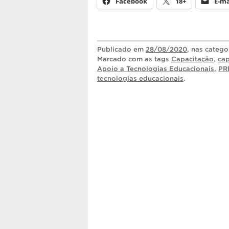
Facebook
18+
E-ma
Publicado
em
28/08/2020
, nas catego
Marcado com as tags
Capacitação
,
cap
Apoio a Tecnologias Educacionais
,
PR
tecnologias educacionais
.