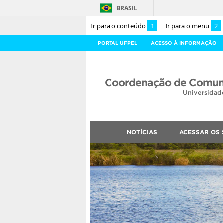
BRASIL
Ir para o conteúdo
1
Ir para o menu
2
PORTAL UFPEL
ACESSO À INFORMAÇÃO
Coordenação de Comuni
Universidad
NOTÍCIAS
ACESSAR OS 