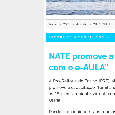
Início
2020
Agosto
28
NATE pr
INFORMES ACADÊMICOS
>
NATE promove a 
com o e-AULA”
A Pró-Reitoria de Ensino (PRE), 
promove a capacitação “Familiari
às 16h, em ambiente virtual, co
UFPel.
Dando continuidade aos curso