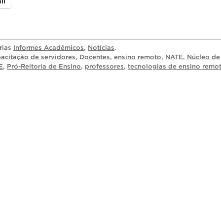
il
rias
Informes Acadêmicos
,
Notícias
.
acitação de servidores
,
Docentes
,
ensino remoto
,
NATE
,
Núcleo de
E
,
Pró-Reitoria de Ensino
,
professores
,
tecnologias de ensino remo