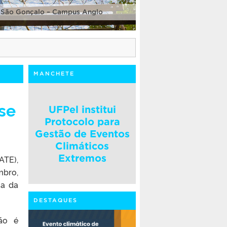
 São Gonçalo – Campus Anglo
MANCHETE
se
UFPel institui
Protocolo para
Gestão de Eventos
Climáticos
Extremos
ATE),
mbro,
ia da
DESTAQUES
ão é