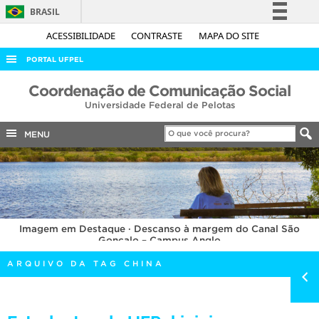
BRASIL
Simplifique!
ACESSIBILIDADE
CONTRASTE
MAPA DO SITE
Comunica BR
PORTAL UFPEL
Participe
ACESSO À INFORMAÇÃO
Coordenação de Comunicação Social
Acesso à informação
Universidade Federal de Pelotas
AUDITORIA
Legislação
COBALTO
MENU
Canais
CONCURSOS
EDITAIS
INTERNACIONAL
Imagem em Destaque · Descanso à margem do Canal São
OUVIDORIA
Gonçalo – Campus Anglo
PORTARIAS
ARQUIVO DA TAG CHINA
TELEFONES