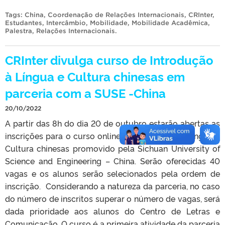
Tags:
China
,
Coordenação de Relações Internacionais
,
CRInter
,
Estudantes
,
Intercâmbio
,
Mobilidade
,
Mobilidade Acadêmica
,
Palestra
,
Relações Internacionais
.
CRInter divulga curso de Introdução
à Língua e Cultura chinesas em
parceria com a SUSE -China
20/10/2022
A partir das 8h do dia 20 de outubro estarão abertas as
inscrições para o curso online de Introdução à Língua e
Cultura chinesas promovido pela Sichuan University of
Science and Engineering – China. Serão oferecidas 40
vagas e os alunos serão selecionados pela ordem de
inscrição. Considerando a natureza da parceria, no caso
do número de inscritos superar o número de vagas, será
dada prioridade aos alunos do Centro de Letras e
Comunicação. O curso é a primeira atividade da parceria