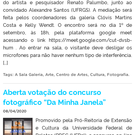
do artista e pesquisador Renato Palumbo, junto ao
convidado Alexandre Santos (UFRGS). A mediação será
feita pelos coordenadores da galeria Clóvis Martins
Costa e Kelly Wendt. O encontro será no dia 1º de
setembro, às 18h, pela plataforma google meet
acessando o link https://meet.google.com/cut-dvsb-
hum . Ao entrar na sala, o visitante deve desligar os
microfones para não haver nenhum tipo de interferência.
[…]
Tags:
A Sala Galeria
,
Arte
,
Centro de Artes
,
Cultura
,
Fotografia
.
Aberta votação do concurso
fotográfico “Da Minha Janela”
08/04/2020
Promovido pela Pró-Reitoria de Extensão
e Cultura da Universidade Federal de
Pelotas (PREC/UFPel), o concurso on-line