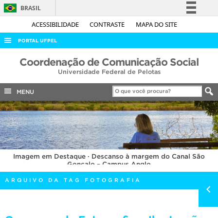
BRASIL
Simplifique!
ACESSIBILIDADE
CONTRASTE
MAPA DO SITE
Comunica BR
PORTAL UFPEL
Participe
ACESSO À INFORMAÇÃO
Coordenação de Comunicação Social
Acesso à informação
Universidade Federal de Pelotas
AUDITORIA
Legislação
COBALTO
MENU
Canais
CONCURSOS
EDITAIS
INTERNACIONAL
Imagem em Destaque · Descanso à margem do Canal São
OUVIDORIA
Gonçalo – Campus Anglo
PORTARIAS
ARQUIVO DA TAG FOTOGRAFIA
TELEFONES