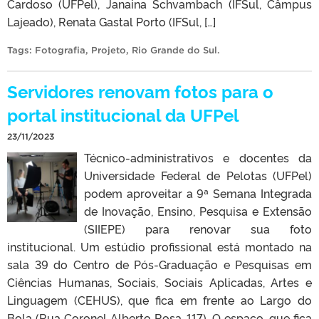
Cardoso (UFPel), Janaina Schvambach (IFSul, Câmpus
Lajeado), Renata Gastal Porto (IFSul, […]
Tags:
Fotografia
,
Projeto
,
Rio Grande do Sul
.
Servidores renovam fotos para o
portal institucional da UFPel
23/11/2023
Técnico-administrativos e docentes da
Universidade Federal de Pelotas (UFPel)
podem aproveitar a 9ª Semana Integrada
de Inovação, Ensino, Pesquisa e Extensão
(SIIEPE) para renovar sua foto
institucional. Um estúdio profissional está montado na
sala 39 do Centro de Pós-Graduação e Pesquisas em
Ciências Humanas, Sociais, Sociais Aplicadas, Artes e
Linguagem (CEHUS), que fica em frente ao Largo do
Bola (Rua Coronel Alberto Rosa, 117). O espaço, que fica