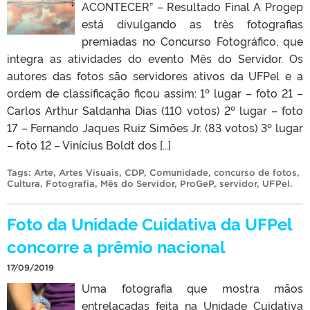
ACONTECER” – Resultado Final A Progep
está divulgando as três fotografias
premiadas no Concurso Fotográfico, que
integra as atividades do evento Mês do Servidor. Os
autores das fotos são servidores ativos da UFPel e a
ordem de classificação ficou assim: 1º lugar – foto 21 –
Carlos Arthur Saldanha Dias (110 votos) 2º lugar – foto
17 – Fernando Jaques Ruiz Simões Jr. (83 votos) 3º lugar
– foto 12 – Vinícius Boldt dos […]
Tags:
Arte
,
Artes Visuais
,
CDP
,
Comunidade
,
concurso de fotos
,
Cultura
,
Fotografia
,
Mês do Servidor
,
ProGeP
,
servidor
,
UFPel
.
Foto da Unidade Cuidativa da UFPel
concorre a prêmio nacional
17/09/2019
Uma fotografia que mostra mãos
entrelaçadas feita na Unidade Cuidativa