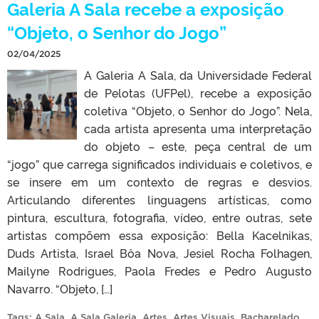
Galeria A Sala recebe a exposição
“Objeto, o Senhor do Jogo”
02/04/2025
A Galeria A Sala, da Universidade Federal
de Pelotas (UFPel), recebe a exposição
coletiva “Objeto, o Senhor do Jogo”. Nela,
cada artista apresenta uma interpretação
do objeto – este, peça central de um
“jogo” que carrega significados individuais e coletivos, e
se insere em um contexto de regras e desvios.
Articulando diferentes linguagens artísticas, como
pintura, escultura, fotografia, vídeo, entre outras, sete
artistas compõem essa exposição: Bella Kacelnikas,
Duds Artista, Israel Bôa Nova, Jesiel Rocha Folhagen,
Mailyne Rodrigues, Paola Fredes e Pedro Augusto
Navarro. “Objeto, […]
Tags:
A Sala
,
A Sala Galeria
,
Artes
,
Artes Visuais
,
Bacharelado