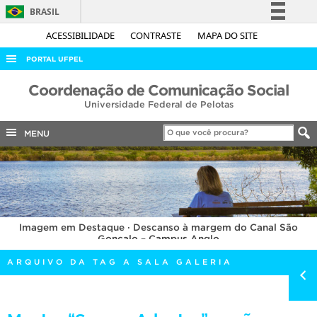
BRASIL
Simplifique!
ACESSIBILIDADE
CONTRASTE
MAPA DO SITE
Comunica BR
PORTAL UFPEL
Participe
ACESSO À INFORMAÇÃO
Coordenação de Comunicação Social
Acesso à informação
Universidade Federal de Pelotas
AUDITORIA
Legislação
COBALTO
MENU
Canais
CONCURSOS
EDITAIS
INTERNACIONAL
Imagem em Destaque · Descanso à margem do Canal São
OUVIDORIA
Gonçalo – Campus Anglo
PORTARIAS
ARQUIVO DA TAG A SALA GALERIA
TELEFONES