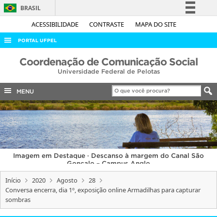
BRASIL
Simplifique!
ACESSIBILIDADE
CONTRASTE
MAPA DO SITE
Comunica BR
PORTAL UFPEL
Participe
ACESSO À INFORMAÇÃO
Coordenação de Comunicação Social
Acesso à informação
Universidade Federal de Pelotas
AUDITORIA
Legislação
COBALTO
MENU
Canais
CONCURSOS
EDITAIS
INTERNACIONAL
Imagem em Destaque · Descanso à margem do Canal São
OUVIDORIA
Gonçalo – Campus Anglo
PORTARIAS
Início
2020
Agosto
28
Conversa encerra, dia 1º, exposição online Armadilhas para capturar
TELEFONES
sombras