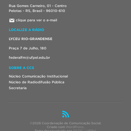
Rua Gomes Carneiro, 01 - Centro
Pelotas - RS, Brasil - 96010-610
clique para ver o e-mail
LOCALIZE A RÁDIO
LYCEU RIO-GRANDENSE
Praça 7 de Julho, 180
federalfm@ufpel.edu.br
SOBRE A CCS
Núcleo Comunicação Institucional
Núcleo de Radiodifusão Pública
Secretaria
©2026 Coordenação de Comunicação Social.
Criado com
WordPress
.
Tema desenvolvido por
SGTIC / UFPel
.