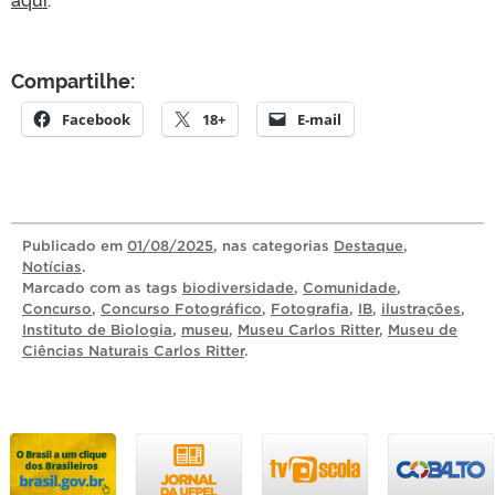
Compartilhe:
Facebook
18+
E-mail
Publicado
em
01/08/2025
, nas categorias
Destaque
,
Notícias
.
Marcado com as tags
biodiversidade
,
Comunidade
,
Concurso
,
Concurso Fotográfico
,
Fotografia
,
IB
,
ilustrações
,
Instituto de Biologia
,
museu
,
Museu Carlos Ritter
,
Museu de
Ciências Naturais Carlos Ritter
.