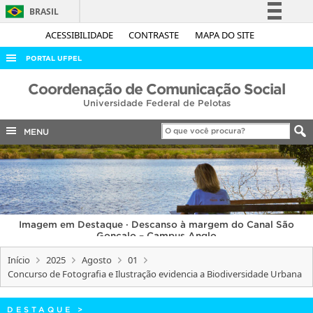
BRASIL
Simplifique!
ACESSIBILIDADE
CONTRASTE
MAPA DO SITE
Comunica BR
PORTAL UFPEL
Participe
ACESSO À INFORMAÇÃO
Coordenação de Comunicação Social
Acesso à informação
Universidade Federal de Pelotas
AUDITORIA
Legislação
COBALTO
MENU
Canais
CONCURSOS
EDITAIS
INTERNACIONAL
Imagem em Destaque · Descanso à margem do Canal São
OUVIDORIA
Gonçalo – Campus Anglo
PORTARIAS
Início
2025
Agosto
01
Concurso de Fotografia e Ilustração evidencia a Biodiversidade Urbana
TELEFONES
DESTAQUE
>